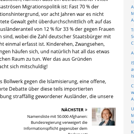
strösen Migrationspolitik ist: Fast 70 % der
A
M
ionshintergrund, vor acht Jahren war es nicht
A
tete Gewalt geht überdurchschnittlich oft auf das
usländeranteil von 12 % für 33 % der gegen Frauen
T
h sind, wobei die Zahl deutscher Staatsbürger mit
S
C
ht einmal erfasst ist. Kinderehen, Zwangsehen,
n häufen sich, und natürlich hat all das etwas
A
chen Raum zu tun. Wer das aus Gründen
I
acht sich mitschuldig!
a
I
s Bollwerk gegen die Islamisierung, eine offene,
C
te Debatte über diese teils importierten
w
bung straffällig gewordener Ausländer, die unsere
A
U
NÄCHSTER
M
Namensliste mit 50.000 Afghanen:
M
Bundesregierung verweigert die
Informationspflicht gegenüber dem
K