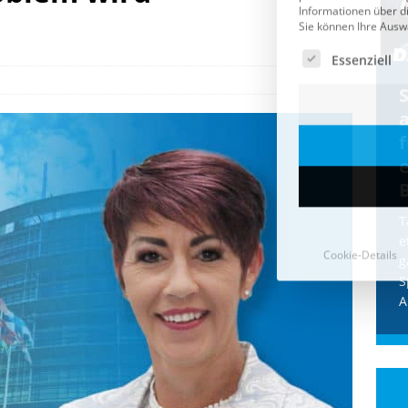
Cookie-Details
CDU & Ampel wollen nach
der Wahl wieder Afghanen
a
einfliegen: Zeit für ein
Asylmoratorium!
Die Bundesregierung und die CDU
halten die Wähler für dumm! Weil die
T
Stimmung wegen der von Afghanen
e
verübten Anschläge kippte, wurden die
g
Flüge vor der
[...]
S
A