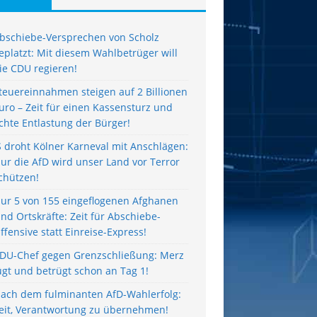
bschiebe-Versprechen von Scholz
eplatzt: Mit diesem Wahlbetrüger will
ie CDU regieren!
teuereinnahmen steigen auf 2 Billionen
uro – Zeit für einen Kassensturz und
chte Entlastung der Bürger!
S droht Kölner Karneval mit Anschlägen:
ur die AfD wird unser Land vor Terror
chützen!
ur 5 von 155 eingeflogenen Afghanen
ind Ortskräfte: Zeit für Abschiebe-
ffensive statt Einreise-Express!
DU-Chef gegen Grenzschließung: Merz
ügt und betrügt schon an Tag 1!
ach dem fulminanten AfD-Wahlerfolg:
eit, Verantwortung zu übernehmen!