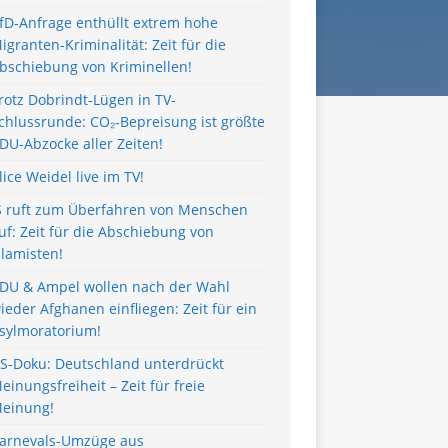
fD-Anfrage enthüllt extrem hohe
igranten-Kriminalität: Zeit für die
bschiebung von Kriminellen!
rotz Dobrindt-Lügen in TV-
chlussrunde: CO₂-Bepreisung ist größte
DU-Abzocke aller Zeiten!
lice Weidel live im TV!
S ruft zum Überfahren von Menschen
uf: Zeit für die Abschiebung von
slamisten!
DU & Ampel wollen nach der Wahl
ieder Afghanen einfliegen: Zeit für ein
sylmoratorium!
S-Doku: Deutschland unterdrückt
einungsfreiheit – Zeit für freie
einung!
arnevals-Umzüge aus