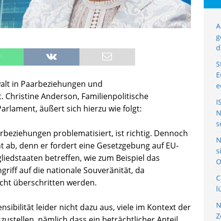
A
g
d
S
E
alt in Paarbeziehungen und
e
. Christine Anderson, Familienpolitische
I
rlament, äußert sich hierzu wie folgt:
N
s
rbeziehungen problematisiert, ist richtig. Dennoch
N
t ab, denn er fordert eine Gesetzgebung auf EU-
s
liedstaaten betreffen, wie zum Beispiel das
O
riff auf die nationale Souveränität, da
C
cht überschritten werden.
l
N
sibilität leider nicht dazu aus, viele im Kontext der
Z
ustellen, nämlich dass ein beträchtlicher Anteil