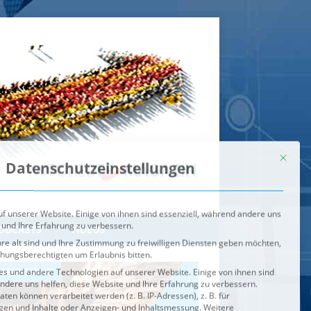
Mit dies
Datenschutzeinstellungen
f unserer Website. Einige von ihnen sind essenziell, während andere uns
 und Ihre Erfahrung zu verbessern.
re alt sind und Ihre Zustimmung zu freiwilligen Diensten geben möchten,
ehungsberechtigten um Erlaubnis bitten.
s und andere Technologien auf unserer Website. Einige von ihnen sind
ndere uns helfen, diese Website und Ihre Erfahrung zu verbessern.
n können verarbeitet werden (z. B. IP-Adressen), z. B. für
igen und Inhalte oder Anzeigen- und Inhaltsmessung.
Weitere
ie Verwendung Ihrer Daten finden Sie in unserer
Datenschutzerklärung
.
ahl jederzeit unter
Einstellungen
widerrufen oder anpassen.
e der Service-Gruppen, für die eine Einwilligung erteilt werden ka
Externe Medien
ODCASTS
VIDEOS
Speichern
BRENNPUNKT
IM BRENNPUNKT
Alle akzeptieren