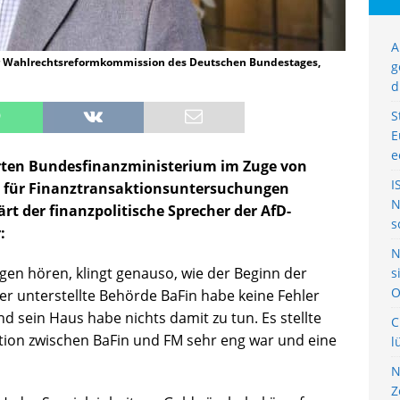
A
er Wahlrechtsreformkommission des Deutschen Bundestages,
g
d
S
E
e
hrten Bundesfinanzministerium im Zuge von
I
le für Finanztransaktionsuntersuchungen
N
lärt der finanzpolitische Sprecher der AfD-
s
:
N
ungen hören, klingt genauso, wie der Beginn der
s
O
er unterstellte Behörde BaFin habe keine Fehler
d sein Haus habe nichts damit zu tun. Es stellte
C
tion zwischen BaFin und FM sehr eng war und eine
l
N
Z