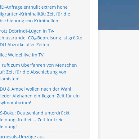
fD-Anfrage enthüllt extrem hohe
igranten-Kriminalität: Zeit für die
bschiebung von Kriminellen!
rotz Dobrindt-Lügen in TV-
chlussrunde: CO₂-Bepreisung ist größte
DU-Abzocke aller Zeiten!
lice Weidel live im TV!
S ruft zum Überfahren von Menschen
uf: Zeit für die Abschiebung von
slamisten!
DU & Ampel wollen nach der Wahl
ieder Afghanen einfliegen: Zeit für ein
sylmoratorium!
S-Doku: Deutschland unterdrückt
einungsfreiheit – Zeit für freie
einung!
arnevals-Umzüge aus