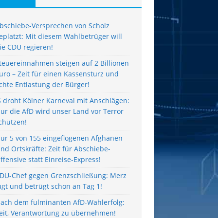
bschiebe-Versprechen von Scholz
eplatzt: Mit diesem Wahlbetrüger will
ie CDU regieren!
teuereinnahmen steigen auf 2 Billionen
uro – Zeit für einen Kassensturz und
chte Entlastung der Bürger!
S droht Kölner Karneval mit Anschlägen:
ur die AfD wird unser Land vor Terror
chützen!
ur 5 von 155 eingeflogenen Afghanen
ind Ortskräfte: Zeit für Abschiebe-
ffensive statt Einreise-Express!
DU-Chef gegen Grenzschließung: Merz
ügt und betrügt schon an Tag 1!
ach dem fulminanten AfD-Wahlerfolg:
eit, Verantwortung zu übernehmen!