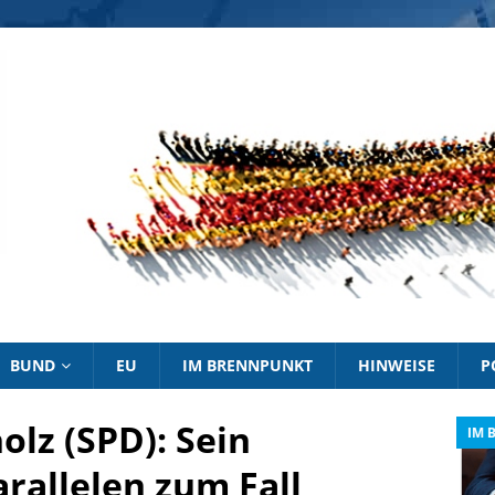
BUND
EU
IM BRENNPUNKT
HINWEISE
P
olz (SPD): Sein
IM BRENNPUNKT
IM 
rallelen zum Fall