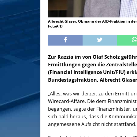
Albrecht Glaser, Obmann der AfD-Fraktion in d
FotoAfD
Zur Razzia im von Olaf Scholz gefü
Ermittlungen gegen die Zentralstel
(Financial Intelligence Unit/FIU) erk
Bundestagsfraktion, Albrecht Glaser
„Alles, was wir derzeit zu den Ermittl
Wirecard-Affäre. Die dem Finanzminist
begangen, sagte der Finanzminister, un
sich bald heraus, dass die Kommunika
angemessene Aufsicht nicht stattfand.