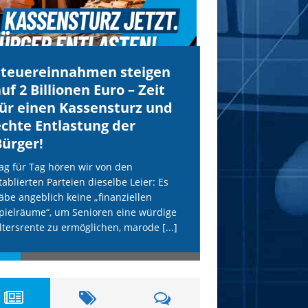
Steuereinnahmen steigen
IS droht Köln
uf 2 Billionen Euro – Zeit
mit Anschläg
für einen Kassensturz und
AfD wird uns
echte Entlastung der
Terror schüt
Bürger!
Unsere freiheitlich
erneut vom IS-Terr
ag für Tag hören wir von den
etablierten Parteien
tablierten Parteien dieselbe Leier: Es
hohle Phrasen. Die
äbe angeblich keine „finanziellen
Terror-Webseite „Al
pielräume“, um Senioren eine würdige
[...]
ltersrente zu ermöglichen, marode
[...]