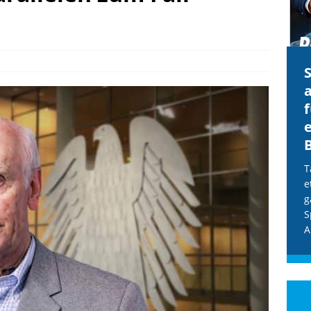
CDU & Ampel wollen nach
der Wahl wieder Afghanen
a
einfliegen: Zeit für ein
Asylmoratorium!
Die Bundesregierung und die CDU
halten die Wähler für dumm! Weil die
T
Stimmung wegen der von Afghanen
e
verübten Anschläge kippte, wurden die
g
Flüge vor der
[...]
S
A