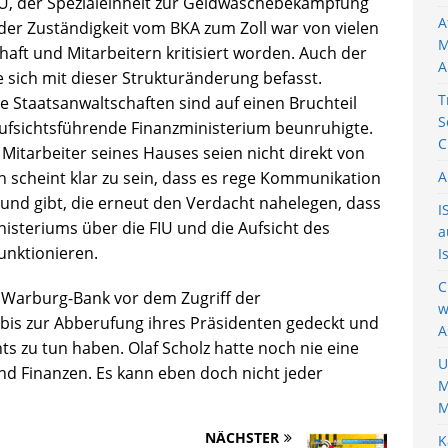
 FIU, der Spezialeinheit zur Geldwäschebekämpfung
A
 der Zuständigkeit vom BKA zum Zoll war von vielen
M
aft und Mitarbeitern kritisiert worden. Auch der
A
sich mit dieser Strukturänderung befasst.
T
 Staatsanwaltschaften sind auf einen Bruchteil
S
ufsichtsführende Finanzministerium beunruhigte.
C
 Mitarbeiter seines Hauses seien nicht direkt von
n scheint klar zu sein, dass es rege Kommunikation
A
und gibt, die erneut den Verdacht nahelegen, dass
I
inisteriums über die FIU und die Aufsicht des
a
unktionieren.
I
C
r Warburg-Bank vor dem Zugriff der
w
 bis zur Abberufung ihres Präsidenten gedeckt und
A
ts zu tun haben. Olaf Scholz hatte noch nie eine
U
nd Finanzen. Es kann eben doch nicht jeder
M
M
NÄCHSTER
K