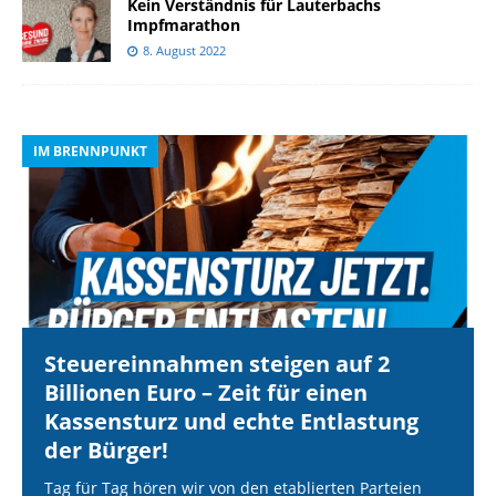
Kein Verständnis für Lauterbachs
Impfmarathon
8. August 2022
IM BRENNPUNKT
I
Steuereinnahmen steigen auf 2
Billionen Euro – Zeit für einen
Kassensturz und echte Entlastung
der Bürger!
Tag für Tag hören wir von den etablierten Parteien