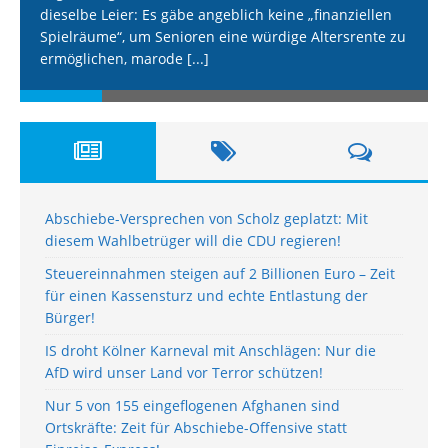
dieselbe Leier: Es gäbe angeblich keine „finanziellen
Spielräume“, um Senioren eine würdige Altersrente zu
ermöglichen, marode
[...]
Abschiebe-Versprechen von Scholz geplatzt: Mit
diesem Wahlbetrüger will die CDU regieren!
Steuereinnahmen steigen auf 2 Billionen Euro – Zeit
für einen Kassensturz und echte Entlastung der
Bürger!
IS droht Kölner Karneval mit Anschlägen: Nur die
AfD wird unser Land vor Terror schützen!
Nur 5 von 155 eingeflogenen Afghanen sind
Ortskräfte: Zeit für Abschiebe-Offensive statt