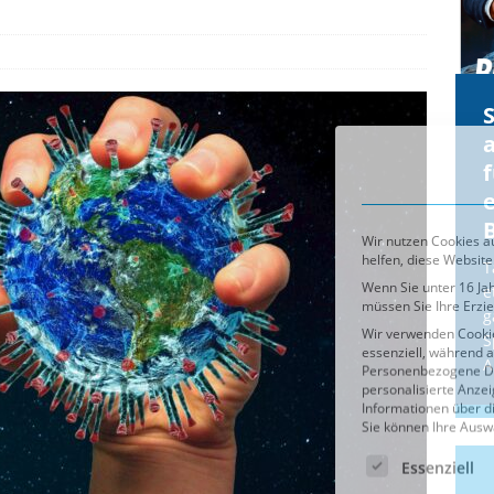
Cookie-Details
CDU & Ampel wollen nach
der Wahl wieder Afghanen
a
einfliegen: Zeit für ein
Asylmoratorium!
Die Bundesregierung und die CDU
halten die Wähler für dumm! Weil die
T
Stimmung wegen der von Afghanen
e
verübten Anschläge kippte, wurden die
g
Flüge vor der
[...]
S
A