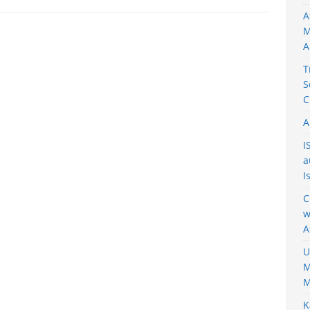
A
M
A
T
S
C
A
I
a
I
C
w
A
U
M
M
K