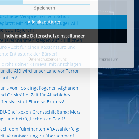
bschiebe-Versprechen von Scholz
eplatzt: Mit diesem Wahlbetrüger will
ie CDU regieren!
teuereinnahmen steigen auf 2 Billionen
uro – Zeit für einen Kassensturz und
chte Entlastung der Bürger!
S droht Kölner Karneval mit Anschlägen:
ur die AfD wird unser Land vor Terror
chützen!
ur 5 von 155 eingeflogenen Afghanen
ind Ortskräfte: Zeit für Abschiebe-
ffensive statt Einreise-Express!
DU-Chef gegen Grenzschließung: Merz
ügt und betrügt schon an Tag 1!
ach dem fulminanten AfD-Wahlerfolg:
eit, Verantwortung zu übernehmen!