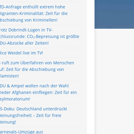
fD-Anfrage enthüllt extrem hohe
igranten-Kriminalität: Zeit für die
bschiebung von Kriminellen!
rotz Dobrindt-Lügen in TV-
chlussrunde: CO₂-Bepreisung ist größte
DU-Abzocke aller Zeiten!
lice Weidel live im TV!
S ruft zum Überfahren von Menschen
uf: Zeit für die Abschiebung von
slamisten!
DU & Ampel wollen nach der Wahl
ieder Afghanen einfliegen: Zeit für ein
sylmoratorium!
S-Doku: Deutschland unterdrückt
einungsfreiheit – Zeit für freie
einung!
arnevals-Umzüge aus