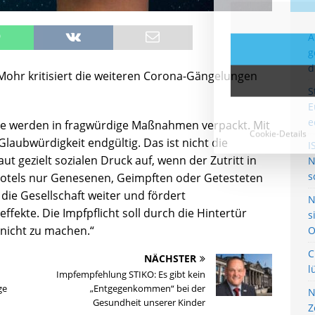
A
g
d
ohr kritisiert die weiteren Corona-Gängelungen
S
E
e
te werden in fragwürdige Maßnahmen verpackt. Mit
Glaubwürdigkeit endgültig. Das ist nicht die
I
t gezielt sozialen Druck auf, wenn der Zutritt in
N
s
otels nur Genesenen, Geimpften oder Getesteten
 die Gesellschaft weiter und fördert
N
ffekte. Die Impfpflicht soll durch die Hintertür
s
 nicht zu machen.“
O
C
NÄCHSTER
l
Impfempfehlung STIKO: Es gibt kein
ge
„Entgegenkommen“ bei der
N
Gesundheit unserer Kinder
Z