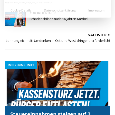
ARVE
error: detect_provider_and_id_from_url method needs url.
VORHERIGER
Schadensbilanz nach 16 Jahren Merkel!
NÄCHSTER
Lohnungleichheit: Umdenken in Ost und West dringend erforderlich!
IM BRENNPUNKT
I
Steuereinnahmen steigen auf 2