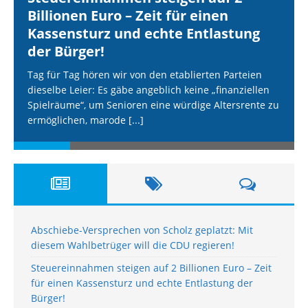
Billionen Euro – Zeit für einen
Kassensturz und echte Entlastung
der Bürger!
Tag für Tag hören wir von den etablierten Parteien
dieselbe Leier: Es gäbe angeblich keine „finanziellen
Spielräume“, um Senioren eine würdige Altersrente zu
ermöglichen, marode
[...]
Abschiebe-Versprechen von Scholz geplatzt: Mit
diesem Wahlbetrüger will die CDU regieren!
Steuereinnahmen steigen auf 2 Billionen Euro – Zeit
für einen Kassensturz und echte Entlastung der
Bürger!