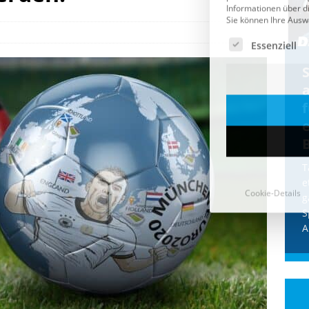
Cookie-Details
CDU & Ampel wollen nach
der Wahl wieder Afghanen
a
einfliegen: Zeit für ein
Asylmoratorium!
Die Bundesregierung und die CDU
halten die Wähler für dumm! Weil die
T
Stimmung wegen der von Afghanen
e
verübten Anschläge kippte, wurden die
g
Flüge vor der
[...]
S
A