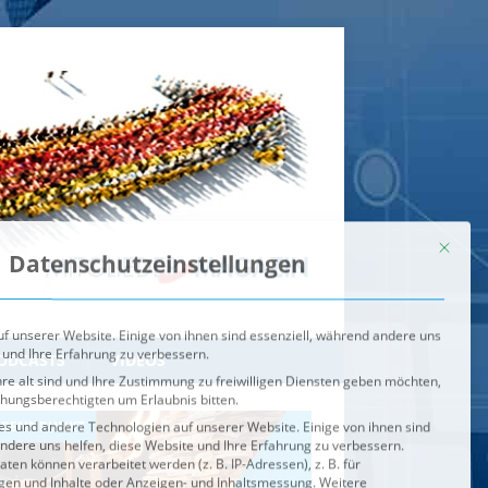
Mit dies
Datenschutzeinstellungen
f unserer Website. Einige von ihnen sind essenziell, während andere uns
 und Ihre Erfahrung zu verbessern.
re alt sind und Ihre Zustimmung zu freiwilligen Diensten geben möchten,
ehungsberechtigten um Erlaubnis bitten.
s und andere Technologien auf unserer Website. Einige von ihnen sind
ndere uns helfen, diese Website und Ihre Erfahrung zu verbessern.
n können verarbeitet werden (z. B. IP-Adressen), z. B. für
igen und Inhalte oder Anzeigen- und Inhaltsmessung.
Weitere
ie Verwendung Ihrer Daten finden Sie in unserer
Datenschutzerklärung
.
ahl jederzeit unter
Einstellungen
widerrufen oder anpassen.
e der Service-Gruppen, für die eine Einwilligung erteilt werden ka
Externe Medien
ODCASTS
VIDEOS
Speichern
BRENNPUNKT
IM BRENNPUNKT
Alle akzeptieren