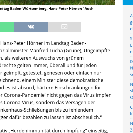
andtag Baden-Württemberg, Hans-Peter Hörner: "Auch
A
g
d
S
r Hans-Peter Hörner im Landtag Baden-
E
zialminister Manfred Lucha (Grüne), Ungeimpfte
e
en, als weiteren Auswuchs von grünem
I
rechte gelten immer, überall und für jeden
N
r geimpft, getestet, genesen oder einfach nur
s
ezeichnend, einem Minister diese demokratische
N
d es ist absurd, härtere Einschränkungen für
s
der Corona-Pandemie‘ nicht gegen das Virus impfen
O
das Corona-Virus, sondern das Versagen der
C
ankenhaus-Schließungen bis zu fehlendem
l
r dafür bezahlen zu lassen ist abscheulich.“
N
Z
ativ „Herdenimmunität durch Impfung“ einseitig,