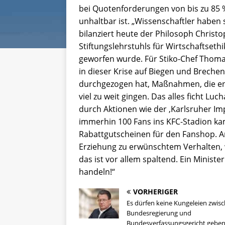
bei Quotenforderungen von bis zu 85 %
unhaltbar ist. „Wissenschaftler habe
bilanziert heute der Philosoph Christo
Stiftungslehrstuhls für Wirtschaftseth
geworfen wurde. Für Stiko-Chef Thomas 
in dieser Krise auf Biegen und Brec
durchgezogen hat, Maßnahmen, die ent
viel zu weit gingen. Das alles ficht Luc
durch Aktionen wie der ‚Karlsruher Imp
immerhin 100 Fans ins KFC-Stadion k
Rabattgutscheinen für den Fanshop. An
Erziehung zu erwünschtem Verhalten, wi
das ist vor allem spaltend. Ein Minist
handeln!“
VORHERIGER
Es dürfen keine Kungeleien zwis
Bundesregierung und
Bundesverfassungsgericht geben