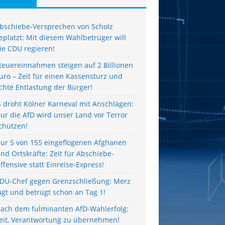
bschiebe-Versprechen von Scholz
eplatzt: Mit diesem Wahlbetrüger will
ie CDU regieren!
teuereinnahmen steigen auf 2 Billionen
uro – Zeit für einen Kassensturz und
chte Entlastung der Bürger!
S droht Kölner Karneval mit Anschlägen:
ur die AfD wird unser Land vor Terror
chützen!
ur 5 von 155 eingeflogenen Afghanen
ind Ortskräfte: Zeit für Abschiebe-
ffensive statt Einreise-Express!
DU-Chef gegen Grenzschließung: Merz
ügt und betrügt schon an Tag 1!
ach dem fulminanten AfD-Wahlerfolg:
eit, Verantwortung zu übernehmen!