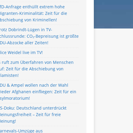
fD-Anfrage enthüllt extrem hohe
igranten-Kriminalität: Zeit für die
bschiebung von Kriminellen!
rotz Dobrindt-Lügen in TV-
chlussrunde: CO₂-Bepreisung ist größte
DU-Abzocke aller Zeiten!
lice Weidel live im TV!
S ruft zum Überfahren von Menschen
uf: Zeit für die Abschiebung von
slamisten!
DU & Ampel wollen nach der Wahl
ieder Afghanen einfliegen: Zeit für ein
sylmoratorium!
S-Doku: Deutschland unterdrückt
einungsfreiheit – Zeit für freie
einung!
arnevals-Umzüge aus