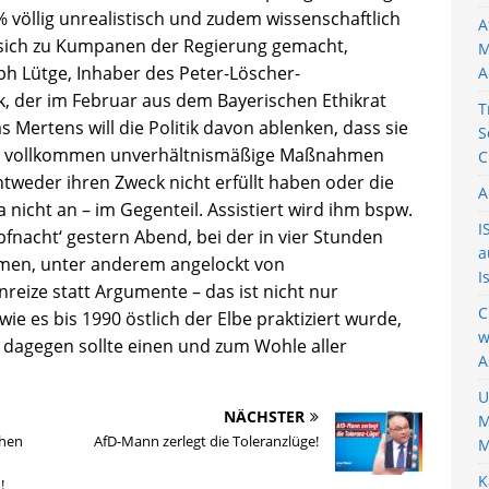
 völlig unrealistisch und zudem wissenschaftlich
A
n sich zu Kumpanen der Regierung gemacht,
M
ph Lütge, Inhaber des Peter-Löscher-
A
ik, der im Februar aus dem Bayerischen Ethikrat
T
Mertens will die Politik davon ablenken, dass sie
S
hen vollkommen unverhältnismäßige Maßnahmen
C
weder ihren Zweck nicht erfüllt haben oder die
A
ha nicht an – im Gegenteil. Assistiert wird ihm bspw.
I
fnacht‘ gestern Abend, bei der in vier Stunden
a
amen, unter anderem angelockt von
I
reize statt Argumente – das ist nicht nur
C
e es bis 1990 östlich der Elbe praktiziert wurde,
w
er dagegen sollte einen und zum Wohle aller
A
U
NÄCHSTER
M
chen
AfD-Mann zerlegt die Toleranzlüge!
M
K
!