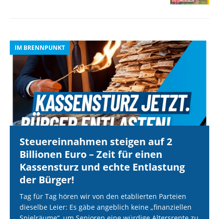
IM BRENNPUNKT
I
Steuereinnahmen steigen auf 2
Billionen Euro – Zeit für einen
Kassensturz und echte Entlastung
der Bürger!
Tag für Tag hören wir von den etablierten Parteien
dieselbe Leier: Es gäbe angeblich keine „finanziellen
Spielräume“, um Senioren eine würdige Altersrente zu