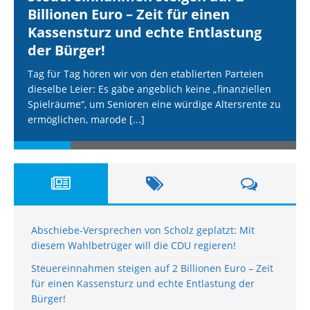
Billionen Euro – Zeit für einen
Kassensturz und echte Entlastung
der Bürger!
Tag für Tag hören wir von den etablierten Parteien
dieselbe Leier: Es gäbe angeblich keine „finanziellen
Spielräume“, um Senioren eine würdige Altersrente zu
ermöglichen, marode
[...]
Abschiebe-Versprechen von Scholz geplatzt: Mit
diesem Wahlbetrüger will die CDU regieren!
Steuereinnahmen steigen auf 2 Billionen Euro – Zeit
für einen Kassensturz und echte Entlastung der
Bürger!