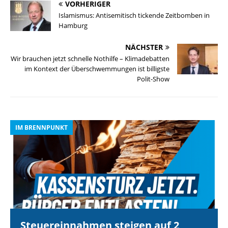
VORHERIGER
Islamismus: Antisemitisch tickende Zeitbomben in
Hamburg
NÄCHSTER
Wir brauchen jetzt schnelle Nothilfe – Klimadebatten
im Kontext der Überschwemmungen ist billigste
Polit-Show
IM BRENNPUNKT
I
Steuereinnahmen steigen auf 2