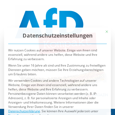
Mit die
Datenschutzeinstellungen
Wir nutzen Cookies auf unserer Website. Einige von ihnen sind
essenziell, während andere uns helfen, diese Website und Ihre
Erfahrung zu verbessern.
Wenn Sie unter 16 Jahre alt sind und Ihre Zustimmung zu freiwilligen
Diensten geben möchten, müssen Sie Ihre Erziehungsberechtigten
um Erlaubnis bitten.
Wir verwenden Cookies und andere Technologien auf unserer
Website. Einige von ihnen sind essenziell, während andere uns
helfen, diese Website und Ihre Erfahrung zu verbessern.
Personenbezogene Daten können verarbeitet werden (z. B. IP-
Adressen), z. B. für personalisierte Anzeigen und Inhalte oder
Anzeigen- und Inhaltsmessung.
Weitere Informationen über die
Verwendung Ihrer Daten finden Sie in unserer
Datenschutzerklärung
.
Sie können Ihre Auswahl jederzeit unter
Einstellungen
widerrufen oder anpassen.
Es folgt eine Liste der Service-Gruppen, für die eine Einwilli
Essenziell
Externe Medien