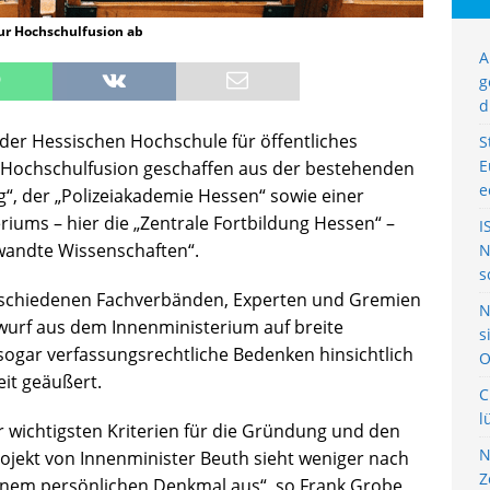
zur Hochschulfusion ab
A
g
d
er Hessischen Hochschule für öffentliches
S
E
 Hochschulfusion geschaffen aus der bestehenden
e
g“, der „Polizeiakademie Hessen“ sowie einer
riums – hier die „Zentrale Fortbildung Hessen“ –
I
wandte Wissenschaften“.
N
s
erschiedenen Fachverbänden, Experten und Gremien
N
twurf aus dem Innenministerium auf breite
s
ogar verfassungsrechtliche Bedenken hinsichtlich
O
eit geäußert.
C
l
er wichtigsten Kriterien für die Gründung und den
N
ojekt von Innenminister Beuth sieht weniger nach
Z
inem persönlichen Denkmal aus“, so Frank Grobe,