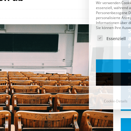
Cookie-Details
CDU & Ampel wollen nach
der Wahl wieder Afghanen
a
einfliegen: Zeit für ein
Asylmoratorium!
Die Bundesregierung und die CDU
halten die Wähler für dumm! Weil die
T
Stimmung wegen der von Afghanen
e
verübten Anschläge kippte, wurden die
g
Flüge vor der
[...]
S
A