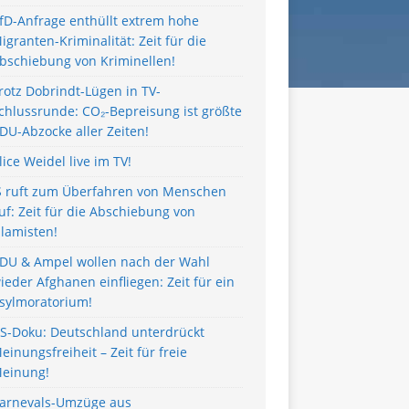
fD-Anfrage enthüllt extrem hohe
igranten-Kriminalität: Zeit für die
bschiebung von Kriminellen!
rotz Dobrindt-Lügen in TV-
chlussrunde: CO₂-Bepreisung ist größte
DU-Abzocke aller Zeiten!
lice Weidel live im TV!
S ruft zum Überfahren von Menschen
uf: Zeit für die Abschiebung von
slamisten!
DU & Ampel wollen nach der Wahl
ieder Afghanen einfliegen: Zeit für ein
sylmoratorium!
S-Doku: Deutschland unterdrückt
einungsfreiheit – Zeit für freie
einung!
arnevals-Umzüge aus