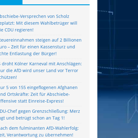
bschiebe-Versprechen von Scholz
eplatzt: Mit diesem Wahlbetrüger will
ie CDU regieren!
teuereinnahmen steigen auf 2 Billionen
uro – Zeit für einen Kassensturz und
chte Entlastung der Bürger!
S droht Kölner Karneval mit Anschlägen:
ur die AfD wird unser Land vor Terror
chützen!
ur 5 von 155 eingeflogenen Afghanen
ind Ortskräfte: Zeit für Abschiebe-
ffensive statt Einreise-Express!
DU-Chef gegen Grenzschließung: Merz
ügt und betrügt schon an Tag 1!
ach dem fulminanten AfD-Wahlerfolg:
eit, Verantwortung zu übernehmen!