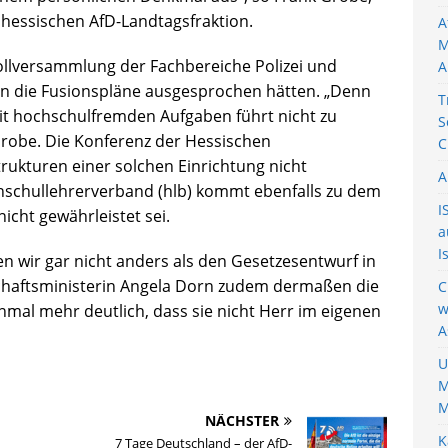
 hessischen AfD-Landtagsfraktion.
A
M
llversammlung der Fachbereiche Polizei und
A
gen die Fusionspläne ausgesprochen hätten. „Denn
T
it hochschulfremden Aufgaben führt nicht zu
S
Grobe. Die Konferenz der Hessischen
C
Strukturen einer solchen Einrichtung nicht
A
hschullehrerverband (hlb) kommt ebenfalls zu dem
I
nicht gewährleistet sei.
a
I
 wir gar nicht anders als den Gesetzesentwurf in
chaftsministerin Angela Dorn zudem dermaßen die
C
w
nmal mehr deutlich, dass sie nicht Herr im eigenen
A
U
M
M
NÄCHSTER
K
7 Tage Deutschland – der AfD-