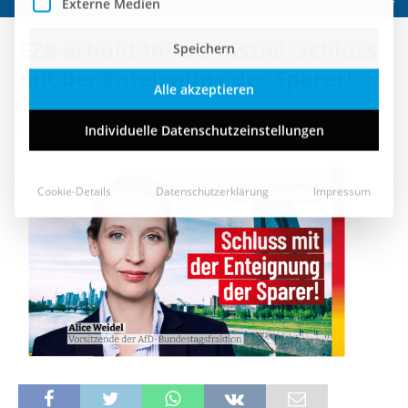
Speichern
EZB erhöht Inflationsziel: Schluss
Alle akzeptieren
mit der Enteignung der Sparer!
Individuelle Datenschutzeinstellungen
8. Juli 2021
Cookie-Details
Datenschutzerklärung
Impressum