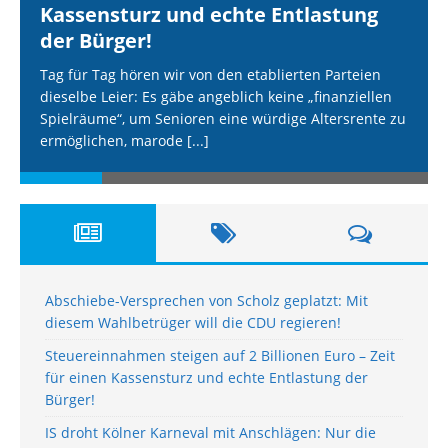
Kassensturz und echte Entlastung
der Bürger!
Tag für Tag hören wir von den etablierten Parteien
dieselbe Leier: Es gäbe angeblich keine „finanziellen
Spielräume“, um Senioren eine würdige Altersrente zu
ermöglichen, marode
[...]
Abschiebe-Versprechen von Scholz geplatzt: Mit
diesem Wahlbetrüger will die CDU regieren!
Steuereinnahmen steigen auf 2 Billionen Euro – Zeit
für einen Kassensturz und echte Entlastung der
Bürger!
IS droht Kölner Karneval mit Anschlägen: Nur die