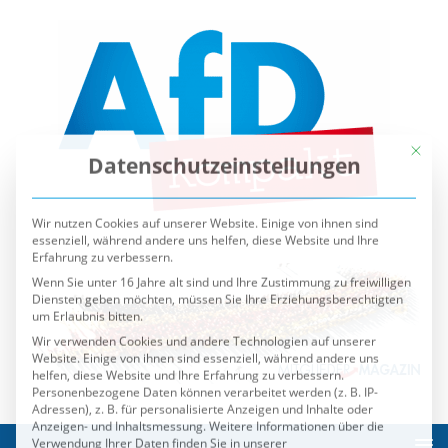
Mit die
Datenschutzeinstellungen
Wir nutzen Cookies auf unserer Website. Einige von ihnen sind
essenziell, während andere uns helfen, diese Website und Ihre
Erfahrung zu verbessern.
Wenn Sie unter 16 Jahre alt sind und Ihre Zustimmung zu freiwilligen
Diensten geben möchten, müssen Sie Ihre Erziehungsberechtigten
um Erlaubnis bitten.
Wir verwenden Cookies und andere Technologien auf unserer
Website. Einige von ihnen sind essenziell, während andere uns
helfen, diese Website und Ihre Erfahrung zu verbessern.
Personenbezogene Daten können verarbeitet werden (z. B. IP-
Adressen), z. B. für personalisierte Anzeigen und Inhalte oder
Anzeigen- und Inhaltsmessung.
Weitere Informationen über die
Verwendung Ihrer Daten finden Sie in unserer
Datenschutzerklärung
.
Sie können Ihre Auswahl jederzeit unter
Einstellungen
widerrufen oder anpassen.
Es folgt eine Liste der Service-Gruppen, für die eine Einwilli
Essenziell
Externe Medien