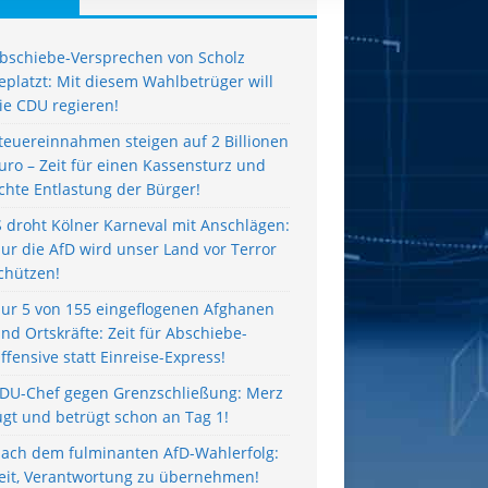
bschiebe-Versprechen von Scholz
eplatzt: Mit diesem Wahlbetrüger will
ie CDU regieren!
teuereinnahmen steigen auf 2 Billionen
uro – Zeit für einen Kassensturz und
chte Entlastung der Bürger!
S droht Kölner Karneval mit Anschlägen:
ur die AfD wird unser Land vor Terror
chützen!
ur 5 von 155 eingeflogenen Afghanen
ind Ortskräfte: Zeit für Abschiebe-
ffensive statt Einreise-Express!
DU-Chef gegen Grenzschließung: Merz
ügt und betrügt schon an Tag 1!
ach dem fulminanten AfD-Wahlerfolg:
eit, Verantwortung zu übernehmen!