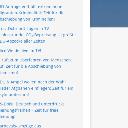
fD-Anfrage enthüllt extrem hohe
igranten-Kriminalität: Zeit für die
bschiebung von Kriminellen!
rotz Dobrindt-Lügen in TV-
chlussrunde: CO₂-Bepreisung ist größte
DU-Abzocke aller Zeiten!
lice Weidel live im TV!
S ruft zum Überfahren von Menschen
uf: Zeit für die Abschiebung von
slamisten!
DU & Ampel wollen nach der Wahl
ieder Afghanen einfliegen: Zeit für ein
sylmoratorium!
S-Doku: Deutschland unterdrückt
einungsfreiheit – Zeit für freie
einung!
arnevals-Umzüge aus