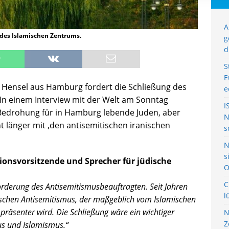
A
 des Islamischen Zentrums.
g
d
S
E
 Hensel aus Hamburg fordert die Schließung des
e
In einem Interview mit der Welt am Sonntag
I
e Bedrohung für in Hamburg lebende Juden, aber
N
t länger mit ‚den antisemitischen iranischen
s
N
s
tionsvorsitzende und Sprecher für jüdische
O
C
orderung des Antisemitismusbeauftragten. Seit Jahren
l
schen Antisemitismus, der maßgeblich vom Islamischen
äsenter wird. Die Schließung wäre ein wichtiger
N
Z
us und Islamismus.“