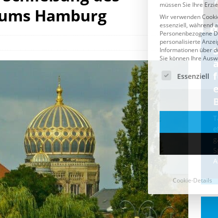
trums Hamburg
Cookie-Details
CDU & Ampel wollen nach
der Wahl wieder Afghanen
a
einfliegen: Zeit für ein
Asylmoratorium!
Die Bundesregierung und die CDU
halten die Wähler für dumm! Weil die
T
Stimmung wegen der von Afghanen
e
verübten Anschläge kippte, wurden die
g
Flüge vor der
[...]
S
A