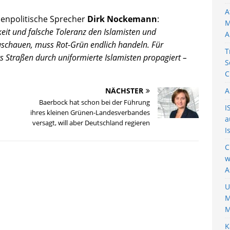
A
nenpolitische Sprecher
Dirk Nockemann
:
M
eit und falsche Toleranz den Islamisten und
A
schauen, muss Rot-Grün endlich handeln. Für
T
s Straßen durch uniformierte Islamisten propagiert –
S
C
NÄCHSTER
A
Baerbock hat schon bei der Führung
I
ihres kleinen Grünen-Landesverbandes
a
versagt, will aber Deutschland regieren
I
C
w
A
U
M
M
K