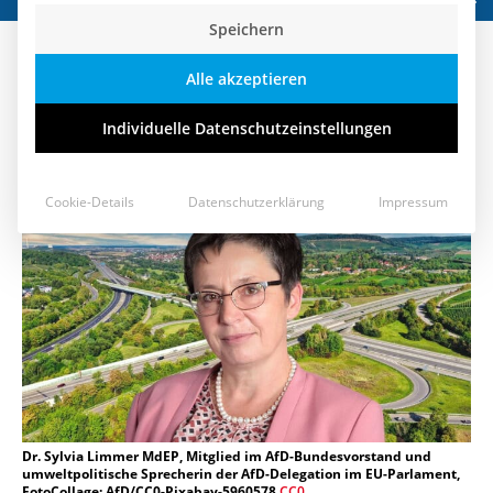
Speichern
E-Autos sind rollende CO2-
Alle akzeptieren
Mogelpackungen
Individuelle Datenschutzeinstellungen
24. Juni 2021
Cookie-Details
Datenschutzerklärung
Impressum
Dr. Sylvia Limmer MdEP, Mitglied im AfD-Bundesvorstand und
umweltpolitische Sprecherin der AfD-Delegation im EU-Parlament,
FotoCollage: AfD/CC0-Pixabay-5960578
CC0