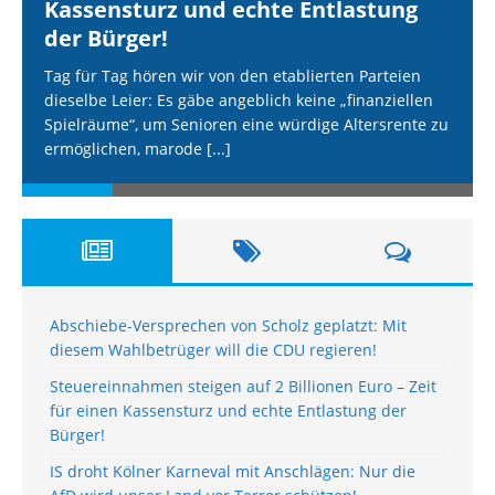
Kassensturz und echte Entlastung
der Bürger!
Tag für Tag hören wir von den etablierten Parteien
dieselbe Leier: Es gäbe angeblich keine „finanziellen
Spielräume“, um Senioren eine würdige Altersrente zu
ermöglichen, marode
[...]
Abschiebe-Versprechen von Scholz geplatzt: Mit
diesem Wahlbetrüger will die CDU regieren!
Steuereinnahmen steigen auf 2 Billionen Euro – Zeit
für einen Kassensturz und echte Entlastung der
Bürger!
IS droht Kölner Karneval mit Anschlägen: Nur die