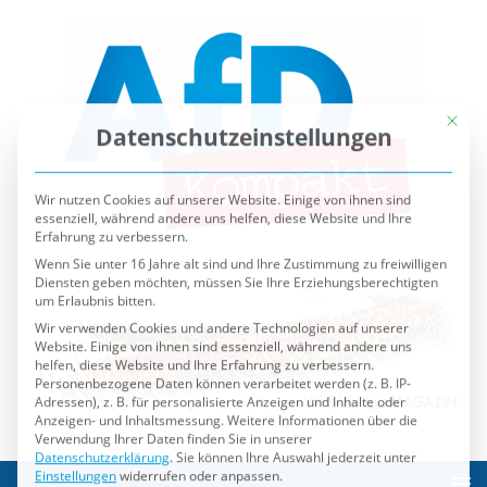
Mit die
Datenschutzeinstellungen
Wir nutzen Cookies auf unserer Website. Einige von ihnen sind
essenziell, während andere uns helfen, diese Website und Ihre
Erfahrung zu verbessern.
Wenn Sie unter 16 Jahre alt sind und Ihre Zustimmung zu freiwilligen
Diensten geben möchten, müssen Sie Ihre Erziehungsberechtigten
um Erlaubnis bitten.
Wir verwenden Cookies und andere Technologien auf unserer
Website. Einige von ihnen sind essenziell, während andere uns
helfen, diese Website und Ihre Erfahrung zu verbessern.
Personenbezogene Daten können verarbeitet werden (z. B. IP-
Adressen), z. B. für personalisierte Anzeigen und Inhalte oder
Anzeigen- und Inhaltsmessung.
Weitere Informationen über die
Verwendung Ihrer Daten finden Sie in unserer
Datenschutzerklärung
.
Sie können Ihre Auswahl jederzeit unter
Einstellungen
widerrufen oder anpassen.
Es folgt eine Liste der Service-Gruppen, für die eine Einwilli
Essenziell
Externe Medien