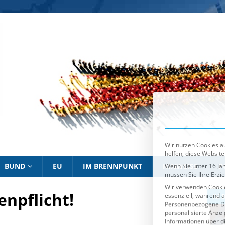
Wir nutzen Cookies au
helfen, diese Website
Wenn Sie unter 16 Jah
müssen Sie Ihre Erzi
Wir verwenden Cookie
essenziell, während a
Personenbezogene Date
personalisierte Anze
Informationen über d
Sie können Ihre Ausw
Es folgt eine List
Essenziell
BUND
EU
IM BRENNPUNKT
HINWEISE
P
npflicht!
IM BRENNPUNKT
IM 