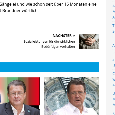
r Gängelei und wie schon seit über 16 Monaten eine
A
t Brandner wörtlich.
M
A
T
S
NÄCHSTER
C
Sozialleistungen für die wirklichen
A
Bedürftigen vorhalten
I
a
I
C
w
A
U
M
M
K