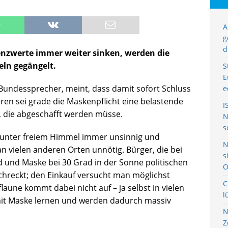
A
g
d
nzwerte immer weiter sinken, werden die
eln gegängelt.
S
E
r Bundessprecher, meint, dass damit sofort Schluss
e
en sei grade die Maskenpflicht eine belastende
I
die abgeschafft werden müsse.
N
s
 unter freiem Himmel immer unsinnig und
N
an vielen anderen Orten unnötig. Bürger, die bei
s
 und Maske bei 30 Grad in der Sonne politischen
O
hreckt; den Einkauf versucht man möglichst
C
laune kommt dabei nicht auf – ja selbst in vielen
l
it Maske lernen und werden dadurch massiv
N
Z