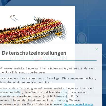
Mit dies
Datenschutzeinstellungen
f unserer Website. Einige von ihnen sind essenziell, während andere uns
 und Ihre Erfahrung zu verbessern.
re alt sind und Ihre Zustimmung zu freiwilligen Diensten geben möchten,
ehungsberechtigten um Erlaubnis bitten.
s und andere Technologien auf unserer Website. Einige von ihnen sind
ndere uns helfen, diese Website und Ihre Erfahrung zu verbessern.
n können verarbeitet werden (z. B. IP-Adressen), z. B. für
igen und Inhalte oder Anzeigen- und Inhaltsmessung.
Weitere
ie Verwendung Ihrer Daten finden Sie in unserer
Datenschutzerklärung
.
ahl jederzeit unter
Einstellungen
widerrufen oder anpassen.
e der Service-Gruppen, für die eine Einwilligung erteilt werden ka
Externe Medien
ODCASTS
VIDEOS
Speichern
BRENNPUNKT
IM BRENNPUNKT
Alle akzeptieren