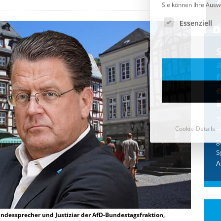
Cookie-Details
CDU & Ampel wollen nach
der Wahl wieder Afghanen
a
einfliegen: Zeit für ein
Asylmoratorium!
Die Bundesregierung und die CDU
halten die Wähler für dumm! Weil die
T
Stimmung wegen der von Afghanen
e
verübten Anschläge kippte, wurden die
g
Flüge vor der
[...]
S
A
ndessprecher und Justiziar der AfD-Bundestagsfraktion,