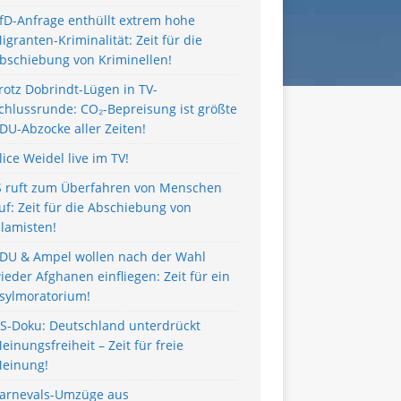
fD-Anfrage enthüllt extrem hohe
igranten-Kriminalität: Zeit für die
bschiebung von Kriminellen!
rotz Dobrindt-Lügen in TV-
chlussrunde: CO₂-Bepreisung ist größte
DU-Abzocke aller Zeiten!
lice Weidel live im TV!
S ruft zum Überfahren von Menschen
uf: Zeit für die Abschiebung von
slamisten!
DU & Ampel wollen nach der Wahl
ieder Afghanen einfliegen: Zeit für ein
sylmoratorium!
S-Doku: Deutschland unterdrückt
einungsfreiheit – Zeit für freie
einung!
arnevals-Umzüge aus