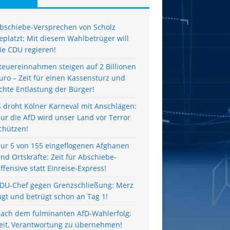
bschiebe-Versprechen von Scholz
eplatzt: Mit diesem Wahlbetrüger will
ie CDU regieren!
teuereinnahmen steigen auf 2 Billionen
uro – Zeit für einen Kassensturz und
chte Entlastung der Bürger!
S droht Kölner Karneval mit Anschlägen:
ur die AfD wird unser Land vor Terror
chützen!
ur 5 von 155 eingeflogenen Afghanen
ind Ortskräfte: Zeit für Abschiebe-
ffensive statt Einreise-Express!
DU-Chef gegen Grenzschließung: Merz
ügt und betrügt schon an Tag 1!
ach dem fulminanten AfD-Wahlerfolg:
eit, Verantwortung zu übernehmen!