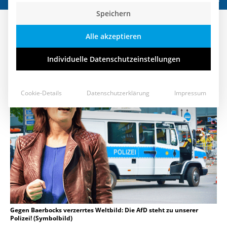
Speichern
Wer grün wählt, wählt die
Alle akzeptieren
Sicherheit in Deutschland ab!
Individuelle Datenschutzeinstellungen
4. Juni 2021
Cookie-Details
Datenschutzerklärung
Impressum
Gegen Baerbocks verzerrtes Weltbild: Die AfD steht zu unserer
Polizei! (Symbolbild)