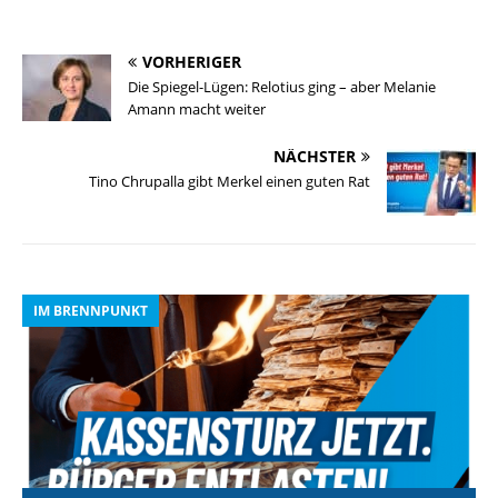
VORHERIGER
Die Spiegel-Lügen: Relotius ging – aber Melanie
Amann macht weiter
NÄCHSTER
Tino Chrupalla gibt Merkel einen guten Rat
IM BRENNPUNKT
I