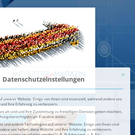
Mit dies
Datenschutzeinstellungen
f unserer Website. Einige von ihnen sind essenziell, während andere uns
 und Ihre Erfahrung zu verbessern.
re alt sind und Ihre Zustimmung zu freiwilligen Diensten geben möchten,
ehungsberechtigten um Erlaubnis bitten.
s und andere Technologien auf unserer Website. Einige von ihnen sind
ndere uns helfen, diese Website und Ihre Erfahrung zu verbessern.
n können verarbeitet werden (z. B. IP-Adressen), z. B. für
igen und Inhalte oder Anzeigen- und Inhaltsmessung.
Weitere
ie Verwendung Ihrer Daten finden Sie in unserer
Datenschutzerklärung
.
ahl jederzeit unter
Einstellungen
widerrufen oder anpassen.
e der Service-Gruppen, für die eine Einwilligung erteilt werden ka
Externe Medien
ODCASTS
VIDEOS
Speichern
BRENNPUNKT
IM BRENNPUNKT
Alle akzeptieren