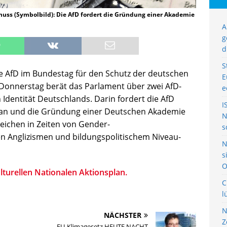
uss (Symbolbild): Die AfD fordert die Gründung einer Akademie
A
g
d
S
die AfD im Bundestag für den Schutz der deutschen
E
Donnerstag berät das Parlament über zwei AfD-
e
Identität Deutschlands. Darin fordert die AfD
I
plan und die Gründung einer Deutschen Akademie
N
Zeichen in Zeiten von Gender-
s
Anglizismen und bildungspolitischem Niveau-
N
s
O
lturellen Nationalen Aktionsplan.
C
l
N
NÄCHSTER
Z
EU-Klimagesetz HEUTE NACHT