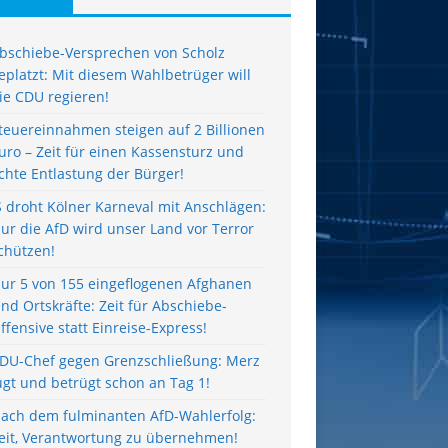
bschiebe-Versprechen von Scholz
eplatzt: Mit diesem Wahlbetrüger will
ie CDU regieren!
teuereinnahmen steigen auf 2 Billionen
uro – Zeit für einen Kassensturz und
chte Entlastung der Bürger!
S droht Kölner Karneval mit Anschlägen:
ur die AfD wird unser Land vor Terror
chützen!
ur 5 von 155 eingeflogenen Afghanen
ind Ortskräfte: Zeit für Abschiebe-
ffensive statt Einreise-Express!
DU-Chef gegen Grenzschließung: Merz
ügt und betrügt schon an Tag 1!
ach dem fulminanten AfD-Wahlerfolg:
eit, Verantwortung zu übernehmen!