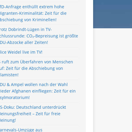
fD-Anfrage enthüllt extrem hohe
igranten-Kriminalität: Zeit für die
bschiebung von Kriminellen!
rotz Dobrindt-Lügen in TV-
chlussrunde: CO₂-Bepreisung ist größte
DU-Abzocke aller Zeiten!
lice Weidel live im TV!
S ruft zum Überfahren von Menschen
uf: Zeit für die Abschiebung von
slamisten!
DU & Ampel wollen nach der Wahl
ieder Afghanen einfliegen: Zeit für ein
sylmoratorium!
S-Doku: Deutschland unterdrückt
einungsfreiheit – Zeit für freie
einung!
arnevals-Umzüge aus