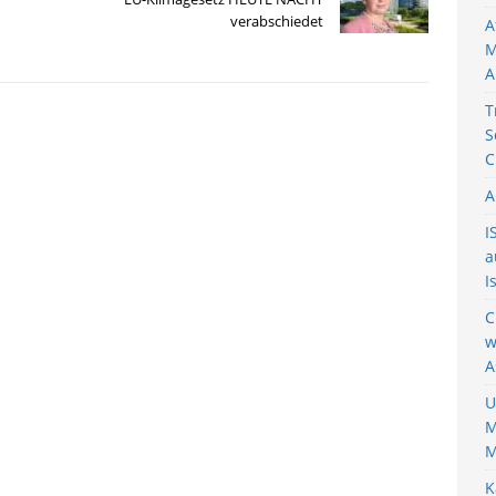
verabschiedet
A
M
A
T
S
C
A
I
a
I
C
w
A
U
M
M
K