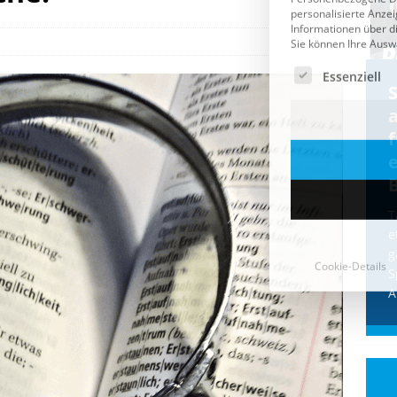
Cookie-Details
CDU & Ampel wollen nach
der Wahl wieder Afghanen
a
einfliegen: Zeit für ein
Asylmoratorium!
Die Bundesregierung und die CDU
halten die Wähler für dumm! Weil die
T
Stimmung wegen der von Afghanen
e
verübten Anschläge kippte, wurden die
g
Flüge vor der
[...]
S
A