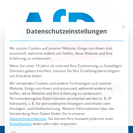
Mit die
Datenschutzeinstellungen
Wir nutzen Cookies auf unserer Website. Einige von ihnen sind
essenziell, während andere uns helfen, diese Website und Ihre
Erfahrung zu verbessern.
Wenn Sie unter 16 Jahre alt sind und Ihre Zustimmung zu freiwilligen
Diensten geben möchten, müssen Sie Ihre Erziehungsberechtigten
um Erlaubnis bitten.
Wir verwenden Cookies und andere Technologien auf unserer
Website. Einige von ihnen sind essenziell, während andere uns
helfen, diese Website und Ihre Erfahrung zu verbessern.
Personenbezogene Daten können verarbeitet werden (z. B. IP-
Adressen), z. B. für personalisierte Anzeigen und Inhalte oder
Anzeigen- und Inhaltsmessung.
Weitere Informationen über die
Verwendung Ihrer Daten finden Sie in unserer
Datenschutzerklärung
.
Sie können Ihre Auswahl jederzeit unter
Einstellungen
widerrufen oder anpassen.
Es folgt eine Liste der Service-Gruppen, für die eine Einwilli
Essenziell
Externe Medien