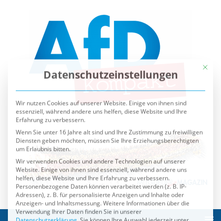
Mit die
Datenschutzeinstellungen
Wir nutzen Cookies auf unserer Website. Einige von ihnen sind
essenziell, während andere uns helfen, diese Website und Ihre
Erfahrung zu verbessern.
Wenn Sie unter 16 Jahre alt sind und Ihre Zustimmung zu freiwilligen
Diensten geben möchten, müssen Sie Ihre Erziehungsberechtigten
um Erlaubnis bitten.
Wir verwenden Cookies und andere Technologien auf unserer
Website. Einige von ihnen sind essenziell, während andere uns
helfen, diese Website und Ihre Erfahrung zu verbessern.
Personenbezogene Daten können verarbeitet werden (z. B. IP-
Adressen), z. B. für personalisierte Anzeigen und Inhalte oder
Anzeigen- und Inhaltsmessung.
Weitere Informationen über die
Verwendung Ihrer Daten finden Sie in unserer
Datenschutzerklärung
.
Sie können Ihre Auswahl jederzeit unter
Einstellungen
widerrufen oder anpassen.
Es folgt eine Liste der Service-Gruppen, für die eine Einwilli
Essenziell
Externe Medien