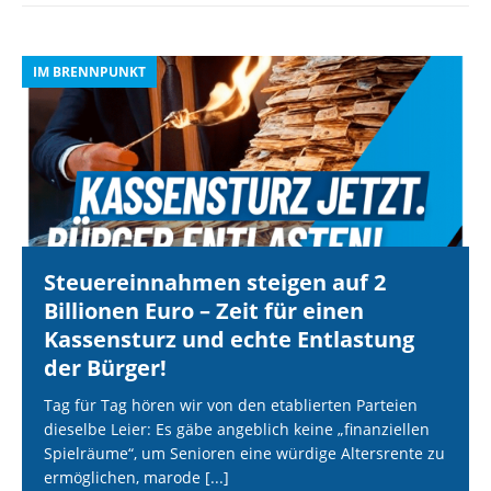
helfen, diese Website und Ihre Erfahrung zu verbessern.
Personenbezogene Daten können verarbeitet werden (z. B. IP-
Adressen), z. B. für personalisierte Anzeigen und Inhalte oder
IM BRENNPUNKT
I
Anzeigen- und Inhaltsmessung.
Weitere Informationen über die
Verwendung Ihrer Daten finden Sie in unserer
Datenschutzerklärung
.
Sie können Ihre Auswahl jederzeit unter
Einstellungen
widerrufen oder anpassen.
Es folgt eine Liste der Service-Gruppen, für die eine Einwilli
Essenziell
Externe Medien
Speichern
Steuereinnahmen steigen auf 2
Billionen Euro – Zeit für einen
Alle akzeptieren
Kassensturz und echte Entlastung
Individuelle Datenschutzeinstellungen
der Bürger!
Tag für Tag hören wir von den etablierten Parteien
dieselbe Leier: Es gäbe angeblich keine „finanziellen
Cookie-Details
Datenschutzerklärung
Impressum
Spielräume“, um Senioren eine würdige Altersrente zu
ermöglichen, marode
[...]