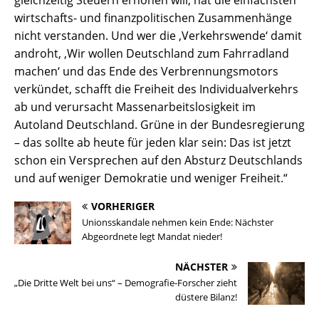
gleichzeitig Steuern erhöhen will, hat die einfachsten
wirtschafts- und finanzpolitischen Zusammenhänge
nicht verstanden. Und wer die ‚Verkehrswende‘ damit
androht, ‚Wir wollen Deutschland zum Fahrradland
machen‘ und das Ende des Verbrennungsmotors
verkündet, schafft die Freiheit des Individualverkehrs
ab und verursacht Massenarbeitslosigkeit im
Autoland Deutschland. Grüne in der Bundesregierung
– das sollte ab heute für jeden klar sein: Das ist jetzt
schon ein Versprechen auf den Absturz Deutschlands
Mit die
und auf weniger Demokratie und weniger Freiheit.“
Datenschutzeinstellungen
VORHERIGER
Unionsskandale nehmen kein Ende: Nächster
Wir nutzen Cookies auf unserer Website. Einige von ihnen sind
essenziell, während andere uns helfen, diese Website und Ihre
Abgeordnete legt Mandat nieder!
Erfahrung zu verbessern.
Wenn Sie unter 16 Jahre alt sind und Ihre Zustimmung zu freiwilligen
NÄCHSTER
Diensten geben möchten, müssen Sie Ihre Erziehungsberechtigten
„Die Dritte Welt bei uns“ – Demografie-Forscher zieht
um Erlaubnis bitten.
düstere Bilanz!
Wir verwenden Cookies und andere Technologien auf unserer
Website. Einige von ihnen sind essenziell, während andere uns