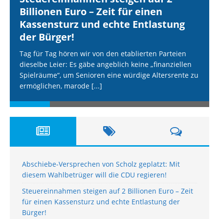
Billionen Euro – Zeit für einen
Kassensturz und echte Entlastung
der Bürger!
Tag für Tag hören wir von den etablierten Parteien
dieselbe Leier: Es gäbe angeblich keine „finanziellen
Spielräume“, um Senioren eine würdige Altersrente zu
ermöglichen, marode
[...]
Abschiebe-Versprechen von Scholz geplatzt: Mit
diesem Wahlbetrüger will die CDU regieren!
Steuereinnahmen steigen auf 2 Billionen Euro – Zeit
für einen Kassensturz und echte Entlastung der
Bürger!