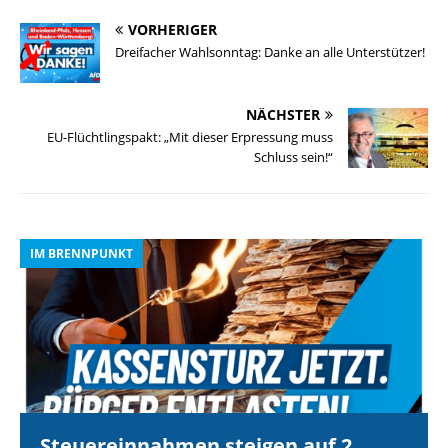
VORHERIGER
Dreifacher Wahlsonntag: Danke an alle Unterstützer!
NÄCHSTER
EU-Flüchtlingspakt: „Mit dieser Erpressung muss
Schluss sein!“
IM BRENNPUNKT
I
Steuereinnahmen steigen auf 2