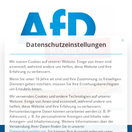
Mit die
Datenschutzeinstellungen
Wir nutzen Cookies auf unserer Website. Einige von ihnen sind
essenziell, während andere uns helfen, diese Website und Ihre
Erfahrung zu verbessern.
Wenn Sie unter 16 Jahre alt sind und Ihre Zustimmung zu freiwilligen
Diensten geben möchten, müssen Sie Ihre Erziehungsberechtigten
um Erlaubnis bitten.
Wir verwenden Cookies und andere Technologien auf unserer
Website. Einige von ihnen sind essenziell, während andere uns
helfen, diese Website und Ihre Erfahrung zu verbessern.
Personenbezogene Daten können verarbeitet werden (z. B. IP-
Adressen), z. B. für personalisierte Anzeigen und Inhalte oder
Anzeigen- und Inhaltsmessung.
Weitere Informationen über die
Verwendung Ihrer Daten finden Sie in unserer
Datenschutzerklärung
.
Sie können Ihre Auswahl jederzeit unter
Einstellungen
widerrufen oder anpassen.
Es folgt eine Liste der Service-Gruppen, für die eine Einwilli
Essenziell
Externe Medien