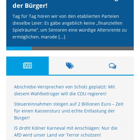
der Bürger!
Tag für Tag hören wir von den etablierten Parteien
dieselbe Leier: Es gäbe angeblich keine „finanziellen
Spielräume“, um Senioren eine würdige Altersrente zu
ermöglichen, marode
[...]
Abschiebe-Versprechen von Scholz geplatzt: Mit
diesem Wahlbetrüger will die CDU regieren!
Steuereinnahmen steigen auf 2 Billionen Euro – Zeit
für einen Kassensturz und echte Entlastung der
Bürger!
IS droht Kölner Karneval mit Anschlägen: Nur die
AfD wird unser Land vor Terror schützen!