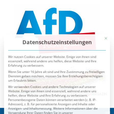
Mit die
Datenschutzeinstellungen
Wir nutzen Cookies auf unserer Website. Einige von ihnen sind
essenziell, während andere uns helfen, diese Website und Ihre
Erfahrung zu verbessern.
Wenn Sie unter 16 Jahre alt sind und Ihre Zustimmung zu freiwilligen
Diensten geben möchten, müssen Sie Ihre Erziehungsberechtigten
um Erlaubnis bitten.
Wir verwenden Cookies und andere Technologien auf unserer
Website. Einige von ihnen sind essenziell, während andere uns
helfen, diese Website und Ihre Erfahrung zu verbessern.
Personenbezogene Daten können verarbeitet werden (z. B. IP-
Adressen), z. B. für personalisierte Anzeigen und Inhalte oder
Anzeigen- und Inhaltsmessung.
Weitere Informationen über die
Verwendung Ihrer Daten finden Sie in unserer
Datenschutzerklärung
.
Sie können Ihre Auswahl jederzeit unter
Einstellungen
widerrufen oder anpassen.
Es folgt eine Liste der Service-Gruppen, für die eine Einwilli
Essenziell
Externe Medien