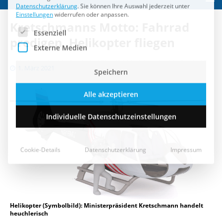
Speichern
Kretschmanns Motto: Fahrrad
Alle akzeptieren
predigen, Helikopter fliegen
Individuelle Datenschutzeinstellungen
1. März 2021
Cookie-Details
Datenschutzerklärung
Impressum
Helikopter (Symbolbild): Ministerpräsident Kretschmann handelt
heuchlerisch