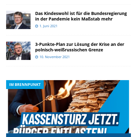
Das Kindeswohl ist für die Bundesregierung
in der Pandemie kein Maßstab mehr
1. Juni 2021
3-Punkte-Plan zur Lösung der Krise an der
polnisch-weißrussischen Grenze
10. November 2021
IM BRENNPUNKT
I