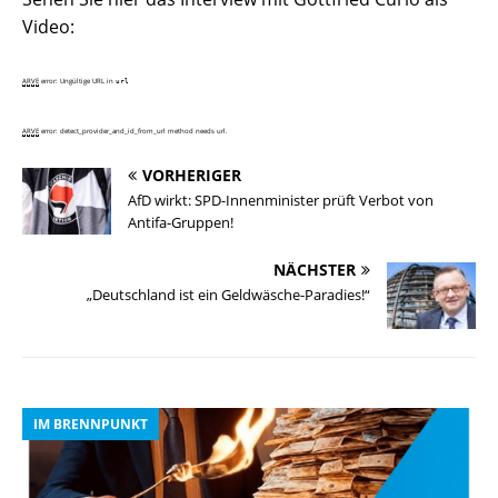
Video:
ARVE
error: Ungültige URL
in
url
ARVE
error: detect_provider_and_id_from_url method needs url.
VORHERIGER
AfD wirkt: SPD-Innenminister prüft Verbot von
Antifa-Gruppen!
NÄCHSTER
„Deutschland ist ein Geldwäsche-Paradies!“
IM BRENNPUNKT
I