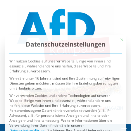
Mit die
Datenschutzeinstellungen
Wir nutzen Cookies auf unserer Website. Einige von ihnen sind
essenziell, während andere uns helfen, diese Website und Ihre
Erfahrung zu verbessern.
Wenn Sie unter 16 Jahre alt sind und Ihre Zustimmung zu freiwilligen
Diensten geben möchten, müssen Sie Ihre Erziehungsberechtigten
um Erlaubnis bitten.
Wir verwenden Cookies und andere Technologien auf unserer
Website. Einige von ihnen sind essenziell, während andere uns
helfen, diese Website und Ihre Erfahrung zu verbessern.
Personenbezogene Daten können verarbeitet werden (z. B. IP-
Adressen), z. B. für personalisierte Anzeigen und Inhalte oder
Anzeigen- und Inhaltsmessung.
Weitere Informationen über die
Verwendung Ihrer Daten finden Sie in unserer
Datenschutzerklärung
.
Sie können Ihre Auswahl jederzeit unter
Einstellungen
widerrufen oder anpassen.
Es folgt eine Liste der Service-Gruppen, für die eine Einwilli
Essenziell
Externe Medien