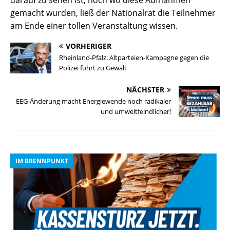
darauf zu sehen ist, noch wo diese Aufnahmen
gemacht wurden, ließ der Nationalrat die Teilnehmer
am Ende einer tollen Veranstaltung wissen.
VORHERIGER
Rheinland-Pfalz: Altparteien-Kampagne gegen die
Polizei führt zu Gewalt
NÄCHSTER
EEG-Änderung macht Energiewende noch radikaler
und umweltfeindlicher!
IM BRENNPUNKT
I