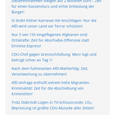
Steuereinnahmen steigen auf 2 Billionen Euro – Zeit
für einen Kassensturz und echte Entlastung der
Bürger!
IS droht Kölner Karneval mit Anschlägen: Nur die
AfD wird unser Land vor Terror schützen!
Nur 5 von 155 eingeflogenen Afghanen sind
Ortskräfte: Zeit für Abschiebe-Offensive statt
Einreise-Express!
CDU-Chef gegen Grenzschließung: Merz lügt und
betrügt schon an Tag 1!
Nach dem fulminanten AfD-Wahlerfolg: Zeit,
Verantwortung zu übernehmen!
AfD-Anfrage enthüllt extrem hohe Migranten-
Kriminalität: Zeit für die Abschiebung von
Kriminellen!
Trotz Dobrindt-Lügen in TV-Schlussrunde: CO₂-
Bepreisung ist größte CDU-Abzocke aller Zeiten!