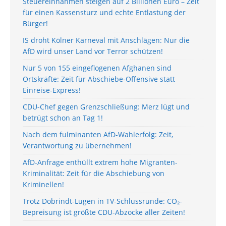
Steuereinnahmen steigen auf 2 Billionen Euro – Zeit
für einen Kassensturz und echte Entlastung der
Bürger!
IS droht Kölner Karneval mit Anschlägen: Nur die
AfD wird unser Land vor Terror schützen!
Nur 5 von 155 eingeflogenen Afghanen sind
Ortskräfte: Zeit für Abschiebe-Offensive statt
Einreise-Express!
CDU-Chef gegen Grenzschließung: Merz lügt und
betrügt schon an Tag 1!
Nach dem fulminanten AfD-Wahlerfolg: Zeit,
Verantwortung zu übernehmen!
AfD-Anfrage enthüllt extrem hohe Migranten-
Kriminalität: Zeit für die Abschiebung von
Kriminellen!
Trotz Dobrindt-Lügen in TV-Schlussrunde: CO₂-
Bepreisung ist größte CDU-Abzocke aller Zeiten!