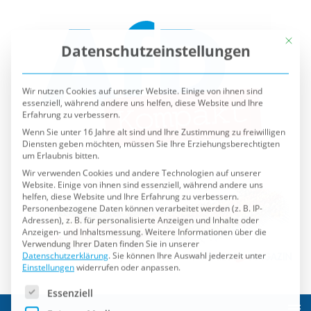
Mit die
Datenschutzeinstellungen
Wir nutzen Cookies auf unserer Website. Einige von ihnen sind
essenziell, während andere uns helfen, diese Website und Ihre
Erfahrung zu verbessern.
Wenn Sie unter 16 Jahre alt sind und Ihre Zustimmung zu freiwilligen
Diensten geben möchten, müssen Sie Ihre Erziehungsberechtigten
um Erlaubnis bitten.
Wir verwenden Cookies und andere Technologien auf unserer
Website. Einige von ihnen sind essenziell, während andere uns
helfen, diese Website und Ihre Erfahrung zu verbessern.
Personenbezogene Daten können verarbeitet werden (z. B. IP-
Adressen), z. B. für personalisierte Anzeigen und Inhalte oder
Anzeigen- und Inhaltsmessung.
Weitere Informationen über die
Verwendung Ihrer Daten finden Sie in unserer
Datenschutzerklärung
.
Sie können Ihre Auswahl jederzeit unter
Einstellungen
widerrufen oder anpassen.
Es folgt eine Liste der Service-Gruppen, für die eine Einwilli
Essenziell
Externe Medien