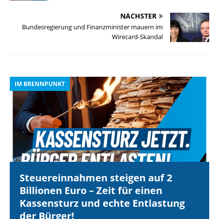
NÄCHSTER
Bundesregierung und Finanzminister mauern im
Wirecard-Skandal
IM BRENNPUNKT
I
Steuereinnahmen steigen auf 2
Billionen Euro – Zeit für einen
Kassensturz und echte Entlastung
der Bürger!