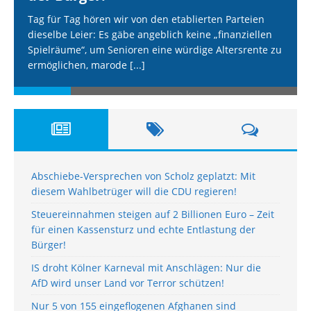
Tag für Tag hören wir von den etablierten Parteien
dieselbe Leier: Es gäbe angeblich keine „finanziellen
Spielräume“, um Senioren eine würdige Altersrente zu
ermöglichen, marode
[...]
Abschiebe-Versprechen von Scholz geplatzt: Mit
diesem Wahlbetrüger will die CDU regieren!
Steuereinnahmen steigen auf 2 Billionen Euro – Zeit
für einen Kassensturz und echte Entlastung der
Bürger!
IS droht Kölner Karneval mit Anschlägen: Nur die
AfD wird unser Land vor Terror schützen!
Nur 5 von 155 eingeflogenen Afghanen sind