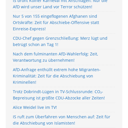
IS droht Kölner Karneval mit Anschlägen: Nur die
AfD wird unser Land vor Terror schützen!
Nur 5 von 155 eingeflogenen Afghanen sind
Ortskräfte: Zeit für Abschiebe-Offensive statt
Einreise-Express!
CDU-Chef gegen Grenzschließung: Merz lügt und
betrügt schon an Tag 1!
Nach dem fulminanten AfD-Wahlerfolg: Zeit,
Verantwortung zu übernehmen!
AfD-Anfrage enthüllt extrem hohe Migranten-
Kriminalität: Zeit für die Abschiebung von
Kriminellen!
Trotz Dobrindt-Lügen in TV-Schlussrunde: CO₂-
Bepreisung ist größte CDU-Abzocke aller Zeiten!
Alice Weidel live im TV!
IS ruft zum Überfahren von Menschen auf: Zeit für
die Abschiebung von Islamisten!