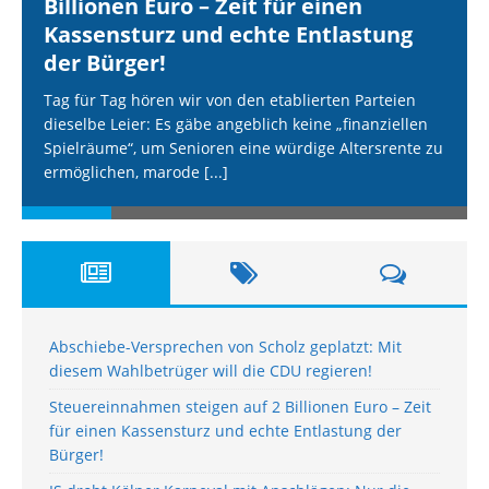
Billionen Euro – Zeit für einen
Kassensturz und echte Entlastung
der Bürger!
Tag für Tag hören wir von den etablierten Parteien
dieselbe Leier: Es gäbe angeblich keine „finanziellen
Spielräume“, um Senioren eine würdige Altersrente zu
ermöglichen, marode
[...]
Abschiebe-Versprechen von Scholz geplatzt: Mit
diesem Wahlbetrüger will die CDU regieren!
Steuereinnahmen steigen auf 2 Billionen Euro – Zeit
für einen Kassensturz und echte Entlastung der
Bürger!