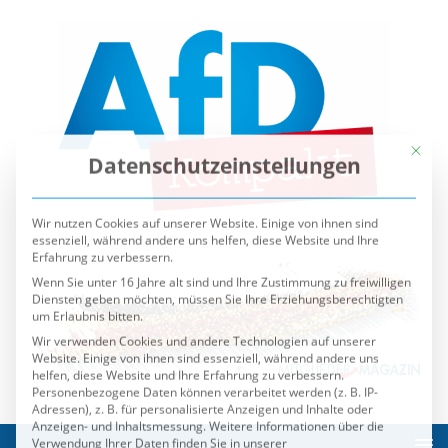
Mit die
Datenschutzeinstellungen
Wir nutzen Cookies auf unserer Website. Einige von ihnen sind
essenziell, während andere uns helfen, diese Website und Ihre
Erfahrung zu verbessern.
Wenn Sie unter 16 Jahre alt sind und Ihre Zustimmung zu freiwilligen
Diensten geben möchten, müssen Sie Ihre Erziehungsberechtigten
um Erlaubnis bitten.
Wir verwenden Cookies und andere Technologien auf unserer
Website. Einige von ihnen sind essenziell, während andere uns
helfen, diese Website und Ihre Erfahrung zu verbessern.
Personenbezogene Daten können verarbeitet werden (z. B. IP-
Adressen), z. B. für personalisierte Anzeigen und Inhalte oder
Anzeigen- und Inhaltsmessung.
Weitere Informationen über die
Verwendung Ihrer Daten finden Sie in unserer
Datenschutzerklärung
.
Sie können Ihre Auswahl jederzeit unter
Einstellungen
widerrufen oder anpassen.
Es folgt eine Liste der Service-Gruppen, für die eine Einwilli
Essenziell
Externe Medien