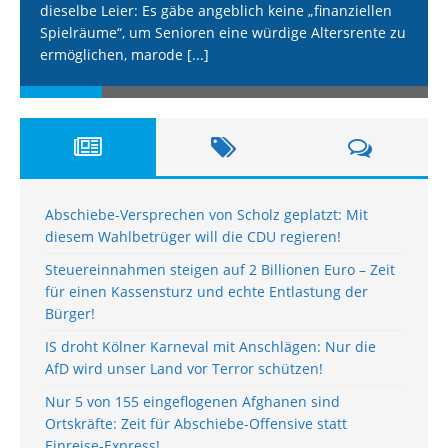
dieselbe Leier: Es gäbe angeblich keine „finanziellen
Spielräume“, um Senioren eine würdige Altersrente zu
ermöglichen, marode
[...]
Abschiebe-Versprechen von Scholz geplatzt: Mit
diesem Wahlbetrüger will die CDU regieren!
Steuereinnahmen steigen auf 2 Billionen Euro – Zeit
für einen Kassensturz und echte Entlastung der
Bürger!
IS droht Kölner Karneval mit Anschlägen: Nur die
AfD wird unser Land vor Terror schützen!
Nur 5 von 155 eingeflogenen Afghanen sind
Ortskräfte: Zeit für Abschiebe-Offensive statt
Einreise-Express!