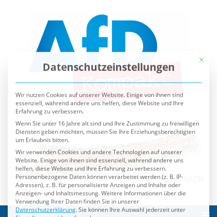
Mit die
Datenschutzeinstellungen
Wir nutzen Cookies auf unserer Website. Einige von ihnen sind
essenziell, während andere uns helfen, diese Website und Ihre
Erfahrung zu verbessern.
Wenn Sie unter 16 Jahre alt sind und Ihre Zustimmung zu freiwilligen
Diensten geben möchten, müssen Sie Ihre Erziehungsberechtigten
um Erlaubnis bitten.
Wir verwenden Cookies und andere Technologien auf unserer
Website. Einige von ihnen sind essenziell, während andere uns
helfen, diese Website und Ihre Erfahrung zu verbessern.
Personenbezogene Daten können verarbeitet werden (z. B. IP-
Adressen), z. B. für personalisierte Anzeigen und Inhalte oder
Anzeigen- und Inhaltsmessung.
Weitere Informationen über die
Verwendung Ihrer Daten finden Sie in unserer
Datenschutzerklärung
.
Sie können Ihre Auswahl jederzeit unter
Einstellungen
widerrufen oder anpassen.
Es folgt eine Liste der Service-Gruppen, für die eine Einwilli
Essenziell
Externe Medien