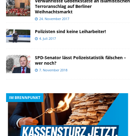
Verwahrloste Gedenkstätte an islamistischen
Terroranschlag auf Berliner
Weihnachtsmarkt
24. November 2017
Polizisten sind keine Leiharbeiter!
4. Juli 2017
SPD-Senator lässt Polizeistatistik fälschen –
wer noch?
7. November 2018
IM BRENNPUNKT
I