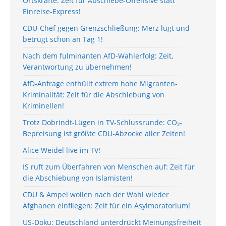
Ortskräfte: Zeit für Abschiebe-Offensive statt
Einreise-Express!
CDU-Chef gegen Grenzschließung: Merz lügt und
betrügt schon an Tag 1!
Nach dem fulminanten AfD-Wahlerfolg: Zeit,
Verantwortung zu übernehmen!
AfD-Anfrage enthüllt extrem hohe Migranten-
Kriminalität: Zeit für die Abschiebung von
Kriminellen!
Trotz Dobrindt-Lügen in TV-Schlussrunde: CO₂-
Bepreisung ist größte CDU-Abzocke aller Zeiten!
Alice Weidel live im TV!
IS ruft zum Überfahren von Menschen auf: Zeit für
die Abschiebung von Islamisten!
CDU & Ampel wollen nach der Wahl wieder
Afghanen einfliegen: Zeit für ein Asylmoratorium!
US-Doku: Deutschland unterdrückt Meinungsfreiheit