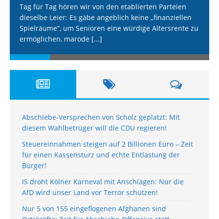
Tag für Tag hören wir von den etablierten Parteien
dieselbe Leier: Es gäbe angeblich keine „finanziellen
Spielräume“, um Senioren eine würdige Altersrente zu
ermöglichen, marode
[...]
Abschiebe-Versprechen von Scholz geplatzt: Mit
diesem Wahlbetrüger will die CDU regieren!
Steuereinnahmen steigen auf 2 Billionen Euro – Zeit
für einen Kassensturz und echte Entlastung der
Bürger!
IS droht Kölner Karneval mit Anschlägen: Nur die
AfD wird unser Land vor Terror schützen!
Nur 5 von 155 eingeflogenen Afghanen sind