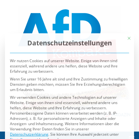
Mit die
Datenschutzeinstellungen
Wir nutzen Cookies auf unserer Website. Einige von ihnen sind
essenziell, während andere uns helfen, diese Website und Ihre
Erfahrung zu verbessern.
Wenn Sie unter 16 Jahre alt sind und Ihre Zustimmung zu freiwilligen
Diensten geben möchten, müssen Sie Ihre Erziehungsberechtigten
um Erlaubnis bitten.
Wir verwenden Cookies und andere Technologien auf unserer
Website. Einige von ihnen sind essenziell, während andere uns
helfen, diese Website und Ihre Erfahrung zu verbessern.
Personenbezogene Daten können verarbeitet werden (z. B. IP-
Adressen), z. B. für personalisierte Anzeigen und Inhalte oder
Anzeigen- und Inhaltsmessung.
Weitere Informationen über die
Verwendung Ihrer Daten finden Sie in unserer
Datenschutzerklärung
.
Sie können Ihre Auswahl jederzeit unter
Einstellungen
widerrufen oder anpassen.
Es folgt eine Liste der Service-Gruppen, für die eine Einwilli
Essenziell
Externe Medien