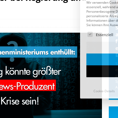
Cookie-Details
CDU & Ampel wollen nach
der Wahl wieder Afghanen
a
einfliegen: Zeit für ein
Asylmoratorium!
Die Bundesregierung und die CDU
halten die Wähler für dumm! Weil die
T
Stimmung wegen der von Afghanen
e
verübten Anschläge kippte, wurden die
g
Flüge vor der
[...]
S
A