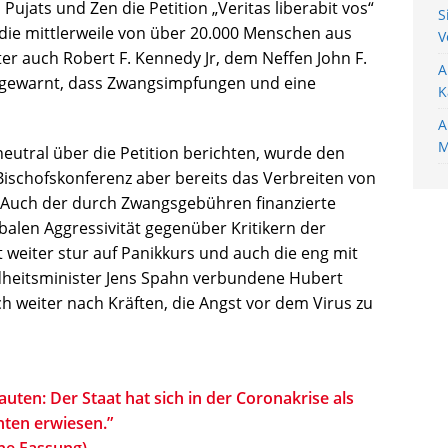
ujats und Zen die Petition „Veritas liberabit vos“
S
 die mittlerweile von über 20.000 Menschen aus
V
er auch Robert F. Kennedy Jr, dem Neffen John F.
A
or gewarnt, dass Zwangsimpfungen und eine
K
A
M
eutral über die Petition berichten, wurde den
ischofskonferenz aber bereits das Verbreiten von
Auch der durch Zwangsgebühren finanzierte
rbalen Aggressivität gegenüber Kritikern der
t weiter stur auf Panikkurs und auch die eng mit
dheitsminister Jens Spahn verbundene Hubert
 weiter nach Kräften, die Angst vor dem Virus zu
lauten: Der Staat hat sich in der Coronakrise als
nten erwiesen.”
che Fassung)