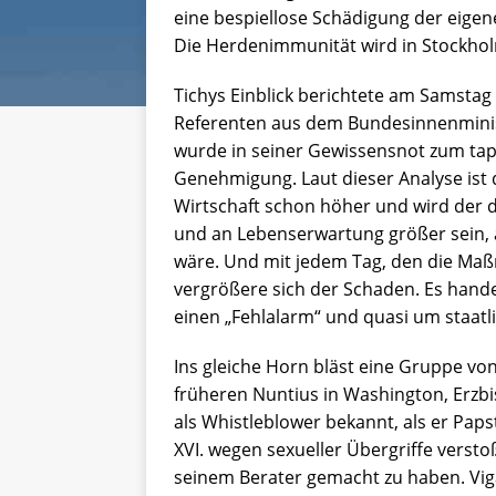
eine bespiellose Schädigung der eigen
Die Herdenimmunität wird in Stockhol
Tichys Einblick berichtete am Samstag 
Referenten aus dem Bundesinnenminist
wurde in seiner Gewissensnot zum tap
Genehmigung. Laut dieser Analyse ist 
Wirtschaft schon höher und wird der
und an Lebenserwartung größer sein, a
wäre. Und mit jedem Tag, den die Ma
vergrößere sich der Schaden. Es hande
einen „Fehlalarm“ und quasi um staatl
Ins gleiche Horn bläst eine Gruppe vo
früheren Nuntius in Washington, Erzbi
als Whistleblower bekannt, als er Paps
XVI. wegen sexueller Übergriffe versto
seinem Berater gemacht zu haben. Vig