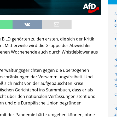
A
g
d
S
BILD gehörten zu den ersten, die sich der Kritik
E
. Mittlerweile wird die Gruppe der Abweichler
e
ngenen Wochenende auch durch Whistleblower aus
I
N
s
 Verwaltungsgerichten gegen die überzogenen
N
nschränkungen der Versammlungsfreiheit. Und
s
ß sich nicht von der aufgebauschten Krise
O
ischen Gerichtshof ins Stammbuch, dass er als
C
icht über den nationalen Verfassungen steht und
l
 ihn und die Europäische Union begründen.
N
h mit der Pandemie hätte umgehen können, ohne
Z