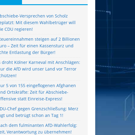
bschiebe-Versprechen von Scholz
eplatzt: Mit diesem Wahlbetrüger will
ie CDU regieren!
teuereinnahmen steigen auf 2 Billionen
uro – Zeit für einen Kassensturz und
chte Entlastung der Bürger!
S droht Kölner Karneval mit Anschlägen:
ur die AfD wird unser Land vor Terror
chützen!
ur 5 von 155 eingeflogenen Afghanen
ind Ortskräfte: Zeit für Abschiebe-
ffensive statt Einreise-Express!
DU-Chef gegen Grenzschließung: Merz
ügt und betrügt schon an Tag 1!
ach dem fulminanten AfD-Wahlerfolg:
eit, Verantwortung zu übernehmen!