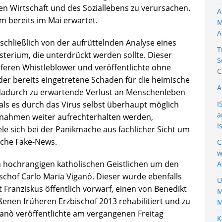
en Wirtschaft und des Soziallebens zu verursachen.
A
m bereits im Mai erwartet.
M
A
schließlich von der aufrüttelnden Analyse eines
T
erium, die unterdrückt werden sollte. Dieser
S
feren Whistleblower und veröffentlichte ohne
C
der bereits eingetretene Schaden für die heimische
A
 dadurch zu erwartende Verlust an Menschenleben
ls es durch das Virus selbst überhaupt möglich
I
a
ßnahmen weiter aufrechterhalten werden,
I
le sich bei der Panikmache aus fachlicher Sicht um
iche Fake-News.
C
w
n hochrangigen katholischen Geistlichen um den
A
schof Carlo Maria Viganò. Dieser wurde ebenfalls
U
t Franziskus öffentlich vorwarf, einen von Benedikt
M
ßenen früheren Erzbischof 2013 rehabilitiert und zu
M
anò veröffentlichte am vergangenen Freitag
K