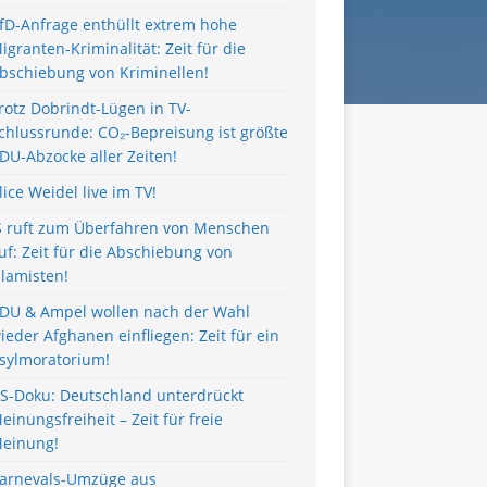
fD-Anfrage enthüllt extrem hohe
igranten-Kriminalität: Zeit für die
bschiebung von Kriminellen!
rotz Dobrindt-Lügen in TV-
chlussrunde: CO₂-Bepreisung ist größte
DU-Abzocke aller Zeiten!
lice Weidel live im TV!
S ruft zum Überfahren von Menschen
uf: Zeit für die Abschiebung von
slamisten!
DU & Ampel wollen nach der Wahl
ieder Afghanen einfliegen: Zeit für ein
sylmoratorium!
S-Doku: Deutschland unterdrückt
einungsfreiheit – Zeit für freie
einung!
arnevals-Umzüge aus