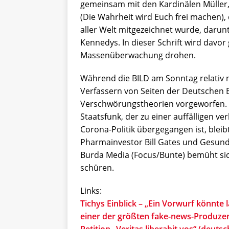
gemeinsam mit den Kardinälen Müller, P
(Die Wahrheit wird Euch frei machen),
aller Welt mitgezeichnet wurde, darunt
Kennedys. In dieser Schrift wird dav
Massenüberwachung drohen.
Während die BILD am Sonntag relativ n
Verfassern von Seiten der Deutschen B
Verschwörungstheorien vorgeworfen. 
Staatsfunk, der zu einer auffälligen ve
Corona-Politik übergegangen ist, bleib
Pharmainvestor Bill Gates und Gesun
Burda Media (Focus/Bunte) bemüht sich
schüren.
Links:
Tichys Einblick – „Ein Vorwurf könnte 
einer der größten fake-news-Produze
Petition „Veritas liberabit vos“ (deuts