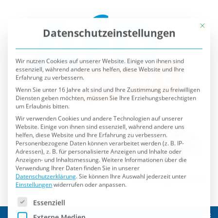
Mit die
Datenschutzeinstellungen
Wir nutzen Cookies auf unserer Website. Einige von ihnen sind
essenziell, während andere uns helfen, diese Website und Ihre
Erfahrung zu verbessern.
Wenn Sie unter 16 Jahre alt sind und Ihre Zustimmung zu freiwilligen
Diensten geben möchten, müssen Sie Ihre Erziehungsberechtigten
um Erlaubnis bitten.
Wir verwenden Cookies und andere Technologien auf unserer
Website. Einige von ihnen sind essenziell, während andere uns
helfen, diese Website und Ihre Erfahrung zu verbessern.
Personenbezogene Daten können verarbeitet werden (z. B. IP-
Adressen), z. B. für personalisierte Anzeigen und Inhalte oder
Anzeigen- und Inhaltsmessung.
Weitere Informationen über die
Verwendung Ihrer Daten finden Sie in unserer
Datenschutzerklärung
.
Sie können Ihre Auswahl jederzeit unter
Einstellungen
widerrufen oder anpassen.
Es folgt eine Liste der Service-Gruppen, für die eine Einwilli
Essenziell
Externe Medien