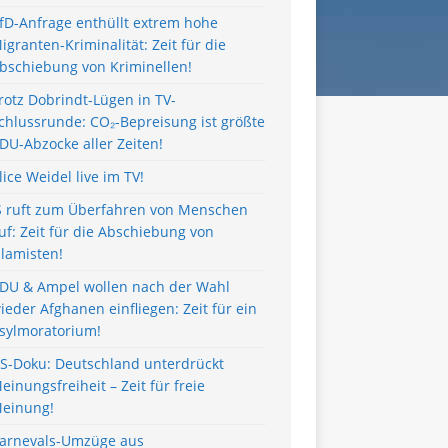
fD-Anfrage enthüllt extrem hohe
igranten-Kriminalität: Zeit für die
bschiebung von Kriminellen!
rotz Dobrindt-Lügen in TV-
chlussrunde: CO₂-Bepreisung ist größte
DU-Abzocke aller Zeiten!
lice Weidel live im TV!
S ruft zum Überfahren von Menschen
uf: Zeit für die Abschiebung von
slamisten!
DU & Ampel wollen nach der Wahl
ieder Afghanen einfliegen: Zeit für ein
sylmoratorium!
S-Doku: Deutschland unterdrückt
einungsfreiheit – Zeit für freie
einung!
arnevals-Umzüge aus