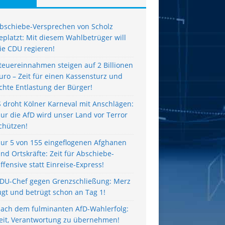
bschiebe-Versprechen von Scholz
eplatzt: Mit diesem Wahlbetrüger will
ie CDU regieren!
teuereinnahmen steigen auf 2 Billionen
uro – Zeit für einen Kassensturz und
chte Entlastung der Bürger!
S droht Kölner Karneval mit Anschlägen:
ur die AfD wird unser Land vor Terror
chützen!
ur 5 von 155 eingeflogenen Afghanen
ind Ortskräfte: Zeit für Abschiebe-
ffensive statt Einreise-Express!
DU-Chef gegen Grenzschließung: Merz
ügt und betrügt schon an Tag 1!
ach dem fulminanten AfD-Wahlerfolg:
eit, Verantwortung zu übernehmen!