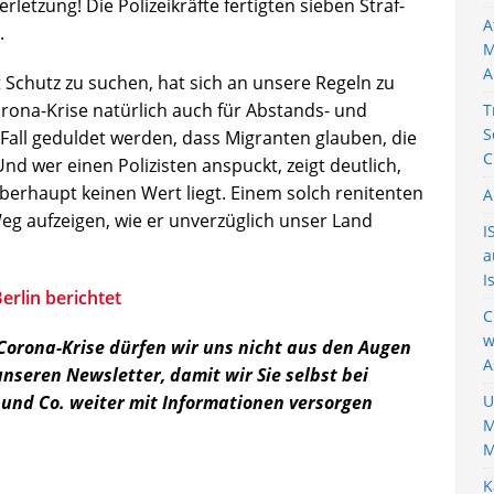
letzung! Die Polizeikräfte fertigten sieben Straf-
A
.
M
A
Schutz zu suchen, hat sich an unsere Regeln zu
 Corona-Krise natürlich auch für Abstands- und
T
S
Fall geduldet werden, dass Migranten glauben, die
C
 Und wer einen Polizisten anspuckt, zeigt deutlich,
berhaupt keinen Wert liegt. Einem solch renitenten
A
eg aufzeigen, wie er unverzüglich unser Land
I
a
I
erlin berichtet
C
w
 Corona-Krise dürfen wir uns nicht aus den Augen
A
unseren Newsletter, damit wir Sie selbst bei
und Co. weiter mit Informationen versorgen
U
M
M
K