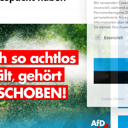
Cookie-Details
CDU & Ampel wollen nach
der Wahl wieder Afghanen
a
einfliegen: Zeit für ein
Asylmoratorium!
Die Bundesregierung und die CDU
halten die Wähler für dumm! Weil die
T
Stimmung wegen der von Afghanen
e
verübten Anschläge kippte, wurden die
g
Flüge vor der
[...]
S
A