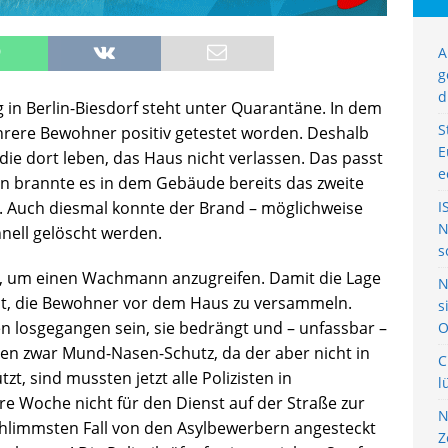
A
g
d
in Berlin-Biesdorf steht unter Quarantäne. In dem
S
ere Bewohner positiv getestet worden. Deshalb
E
ie dort leben, das Haus nicht verlassen. Das passt
e
ern brannte es in dem Gebäude bereits das zweite
 Auch diesmal konnte der Brand – möglichweise
I
N
nell gelöscht werden.
s
g, um einen Wachmann anzugreifen. Damit die Lage
N
amit, die Bewohner vor dem Haus zu versammeln.
s
n losgegangen sein, sie bedrängt und – unfassbar –
O
gen zwar Mund-Nasen-Schutz, da der aber nicht in
C
t, sind mussten jetzt alle Polizisten in
l
e Woche nicht für den Dienst auf der Straße zur
N
schlimmsten Fall von den Asylbewerbern angesteckt
Z