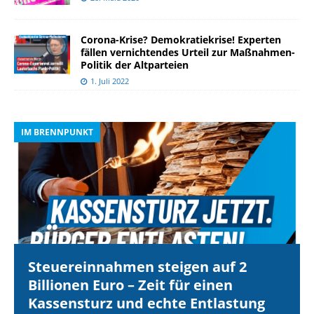
Corona-Krise? Demokratiekrise! Experten
fällen vernichtendes Urteil zur Maßnahmen-
Politik der Altparteien
1. Juli 2022
IM BRENNPUNKT
I
Steuereinnahmen steigen auf 2
Billionen Euro – Zeit für einen
Kassensturz und echte Entlastung