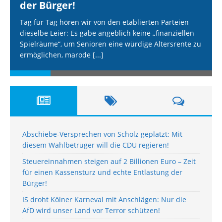
der Bürger!
Tag für Tag hören wir von den etablierten Parteien
dieselbe Leier: Es gäbe angeblich keine „finanziellen
Spielräume“, um Senioren eine würdige Altersrente zu
ermöglichen, marode
[...]
Abschiebe-Versprechen von Scholz geplatzt: Mit
diesem Wahlbetrüger will die CDU regieren!
Steuereinnahmen steigen auf 2 Billionen Euro – Zeit
für einen Kassensturz und echte Entlastung der
Bürger!
IS droht Kölner Karneval mit Anschlägen: Nur die
AfD wird unser Land vor Terror schützen!