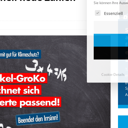
Cookie-Details
CDU & Ampel wollen nach
der Wahl wieder Afghanen
a
einfliegen: Zeit für ein
Asylmoratorium!
Die Bundesregierung und die CDU
halten die Wähler für dumm! Weil die
T
Stimmung wegen der von Afghanen
e
verübten Anschläge kippte, wurden die
g
Flüge vor der
[...]
S
A