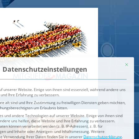
Mit dies
Datenschutzeinstellungen
f unserer Website. Einige von ihnen sind essenziell, während andere uns
 und Ihre Erfahrung zu verbessern.
re alt sind und Ihre Zustimmung zu freiwilligen Diensten geben möchten,
ehungsberechtigten um Erlaubnis bitten.
s und andere Technologien auf unserer Website. Einige von ihnen sind
ndere uns helfen, diese Website und Ihre Erfahrung zu verbessern.
n können verarbeitet werden (z. B. IP-Adressen), z. B. für
igen und Inhalte oder Anzeigen- und Inhaltsmessung.
Weitere
ie Verwendung Ihrer Daten finden Sie in unserer
Datenschutzerklärung
.
ahl jederzeit unter
Einstellungen
widerrufen oder anpassen.
e der Service-Gruppen, für die eine Einwilligung erteilt werden ka
Externe Medien
ODCASTS
VIDEOS
Speichern
BRENNPUNKT
IM BRENNPUNKT
Alle akzeptieren