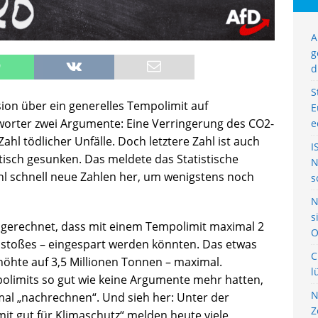
A
g
d
S
ion über ein generelles Tempolimit auf
E
orter zwei Argumente: Eine Verringerung des CO2-
e
hl tödlicher Unfälle. Doch letztere Zahl ist auch
I
tisch gesunken. Das meldete das Statistische
N
 schnell neue Zahlen her, um wenigstens noch
s
N
s
gerechnet, dass mit einem Tempolimit maximal 2
O
stoßes – eingespart werden könnten. Das etwas
C
öhte auf 3,5 Millionen Tonnen – maximal.
l
olimits so gut wie keine Argumente mehr hatten,
N
l „nachrechnen“. Und sieh her: Unter der
Z
t gut für Klimaschutz“ melden heute viele