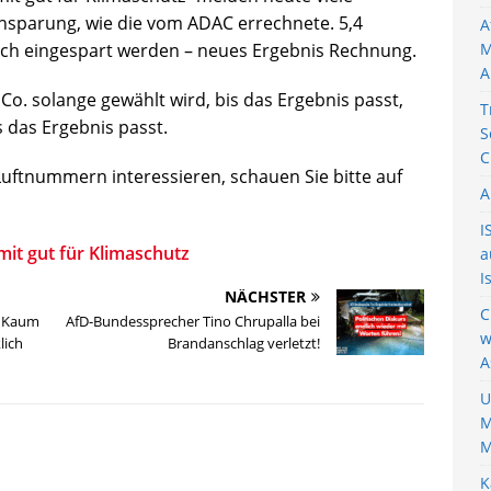
insparung, wie die vom ADAC errechnete. 5,4
A
ch eingespart werden – neues Ergebnis Rechnung.
M
A
Co. solange gewählt wird, bis das Ergebnis passt,
T
 das Ergebnis passt.
S
C
Luftnummern interessieren, schauen Sie bitte auf
A
I
mit gut für Klimaschutz
a
I
NÄCHSTER
C
: Kaum
AfD-Bundessprecher Tino Chrupalla bei
w
lich
Brandanschlag verletzt!
A
U
M
M
K