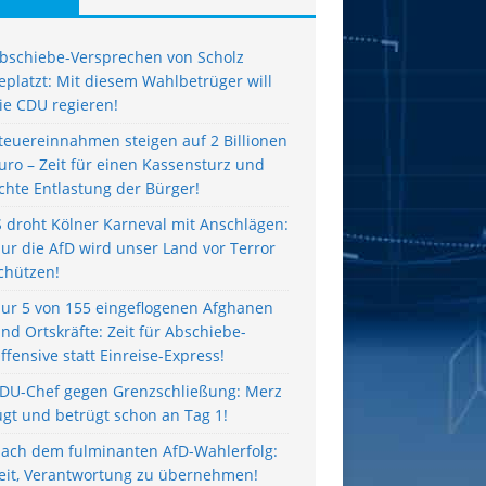
bschiebe-Versprechen von Scholz
eplatzt: Mit diesem Wahlbetrüger will
ie CDU regieren!
teuereinnahmen steigen auf 2 Billionen
uro – Zeit für einen Kassensturz und
chte Entlastung der Bürger!
S droht Kölner Karneval mit Anschlägen:
ur die AfD wird unser Land vor Terror
chützen!
ur 5 von 155 eingeflogenen Afghanen
ind Ortskräfte: Zeit für Abschiebe-
ffensive statt Einreise-Express!
DU-Chef gegen Grenzschließung: Merz
ügt und betrügt schon an Tag 1!
ach dem fulminanten AfD-Wahlerfolg:
eit, Verantwortung zu übernehmen!