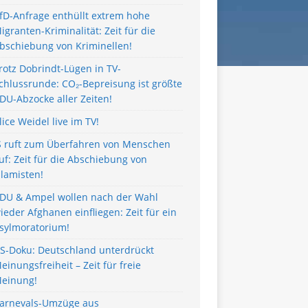
fD-Anfrage enthüllt extrem hohe
igranten-Kriminalität: Zeit für die
bschiebung von Kriminellen!
rotz Dobrindt-Lügen in TV-
chlussrunde: CO₂-Bepreisung ist größte
DU-Abzocke aller Zeiten!
lice Weidel live im TV!
S ruft zum Überfahren von Menschen
uf: Zeit für die Abschiebung von
slamisten!
DU & Ampel wollen nach der Wahl
ieder Afghanen einfliegen: Zeit für ein
sylmoratorium!
S-Doku: Deutschland unterdrückt
einungsfreiheit – Zeit für freie
einung!
arnevals-Umzüge aus