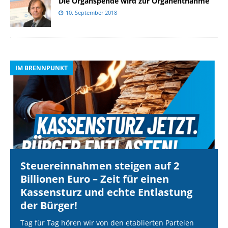
Die Organspende wird zur Organentnahme
10. September 2018
IM BRENNPUNKT
I
Steuereinnahmen steigen auf 2
Billionen Euro – Zeit für einen
Kassensturz und echte Entlastung
der Bürger!
Tag für Tag hören wir von den etablierten Parteien