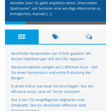
dieselbe Leier: Es gäbe angeblich keine „finanziellen
Spielräume“, um Senioren eine würdige Altersrente zu
ermöglichen, marode
[...]
Abschiebe-Versprechen von Scholz geplatzt: Mit
diesem Wahlbetrüger will die CDU regieren!
Steuereinnahmen steigen auf 2 Billionen Euro – Zeit
für einen Kassensturz und echte Entlastung der
Bürger!
IS droht Kölner Karneval mit Anschlägen: Nur die
AfD wird unser Land vor Terror schützen!
Nur 5 von 155 eingeflogenen Afghanen sind
Ortskräfte: Zeit für Abschiebe-Offensive statt
Einreise-Express!