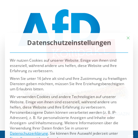
Mit die
Datenschutzeinstellungen
Wir nutzen Cookies auf unserer Website. Einige von ihnen sind
essenziell, während andere uns helfen, diese Website und Ihre
Erfahrung zu verbessern.
Wenn Sie unter 16 Jahre alt sind und Ihre Zustimmung zu freiwilligen
Diensten geben möchten, müssen Sie Ihre Erziehungsberechtigten
um Erlaubnis bitten.
Wir verwenden Cookies und andere Technologien auf unserer
Website. Einige von ihnen sind essenziell, während andere uns
helfen, diese Website und Ihre Erfahrung zu verbessern.
Personenbezogene Daten können verarbeitet werden (z. B. IP-
Adressen), z. B. für personalisierte Anzeigen und Inhalte oder
Anzeigen- und Inhaltsmessung.
Weitere Informationen über die
Verwendung Ihrer Daten finden Sie in unserer
Datenschutzerklärung
.
Sie können Ihre Auswahl jederzeit unter
Einstellungen
widerrufen oder anpassen.
Es folgt eine Liste der Service-Gruppen, für die eine Einwilli
Essenziell
Externe Medien