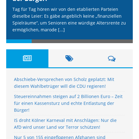
Tag für Tag hören wir von den etablierten Parteien
dieselbe Leier: Es gäbe angeblich keine „finanziellen
Spielräume“, um Senioren eine würdige Altersrente zu
ermöglichen, marode
[...]
Abschiebe-Versprechen von Scholz geplatzt: Mit
diesem Wahlbetrüger will die CDU regieren!
Steuereinnahmen steigen auf 2 Billionen Euro – Zeit
für einen Kassensturz und echte Entlastung der
Bürger!
IS droht Kölner Karneval mit Anschlägen: Nur die
AfD wird unser Land vor Terror schützen!
Nur 5 von 155 eingeflogenen Afghanen sind