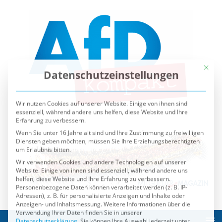
Mit die
Datenschutzeinstellungen
Wir nutzen Cookies auf unserer Website. Einige von ihnen sind
essenziell, während andere uns helfen, diese Website und Ihre
Erfahrung zu verbessern.
Wenn Sie unter 16 Jahre alt sind und Ihre Zustimmung zu freiwilligen
Diensten geben möchten, müssen Sie Ihre Erziehungsberechtigten
um Erlaubnis bitten.
Wir verwenden Cookies und andere Technologien auf unserer
Website. Einige von ihnen sind essenziell, während andere uns
helfen, diese Website und Ihre Erfahrung zu verbessern.
Personenbezogene Daten können verarbeitet werden (z. B. IP-
Adressen), z. B. für personalisierte Anzeigen und Inhalte oder
Anzeigen- und Inhaltsmessung.
Weitere Informationen über die
Verwendung Ihrer Daten finden Sie in unserer
Datenschutzerklärung
.
Sie können Ihre Auswahl jederzeit unter
Einstellungen
widerrufen oder anpassen.
Es folgt eine Liste der Service-Gruppen, für die eine Einwilli
Essenziell
Externe Medien