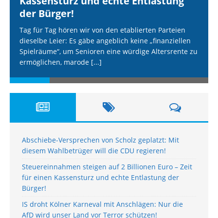
Kassensturz und echte Entlastung
der Bürger!
Tag für Tag hören wir von den etablierten Parteien
dieselbe Leier: Es gäbe angeblich keine „finanziellen
Spielräume“, um Senioren eine würdige Altersrente zu
ermöglichen, marode
[...]
Abschiebe-Versprechen von Scholz geplatzt: Mit
diesem Wahlbetrüger will die CDU regieren!
Steuereinnahmen steigen auf 2 Billionen Euro – Zeit
für einen Kassensturz und echte Entlastung der
Bürger!
IS droht Kölner Karneval mit Anschlägen: Nur die
AfD wird unser Land vor Terror schützen!