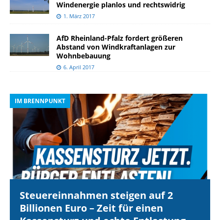
Windenergie planlos und rechtswidrig
1. März 2017
AfD Rheinland-Pfalz fordert größeren
Abstand von Windkraftanlagen zur
Wohnbebauung
6. April 2017
IM BRENNPUNKT
I
Steuereinnahmen steigen auf 2
Billionen Euro – Zeit für einen