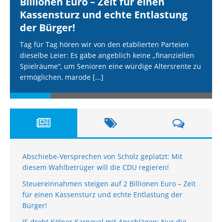
Billionen Euro – Zeit für einen
Kassensturz und echte Entlastung
der Bürger!
Tag für Tag hören wir von den etablierten Parteien
dieselbe Leier: Es gäbe angeblich keine „finanziellen
Spielräume“, um Senioren eine würdige Altersrente zu
ermöglichen, marode
[...]
Abschiebe-Versprechen von Scholz geplatzt: Mit
diesem Wahlbetrüger will die CDU regieren!
Steuereinnahmen steigen auf 2 Billionen Euro – Zeit
für einen Kassensturz und echte Entlastung der
Bürger!
IS droht Kölner Karneval mit Anschlägen: Nur die