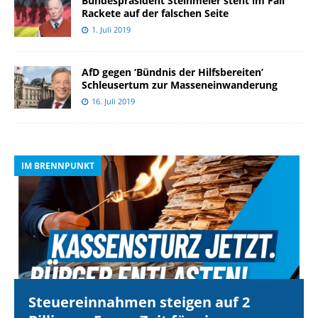
Bundespräsident Steinmeier steht im Fall
Rackete auf der falschen Seite
1. Juli 2019
AfD gegen ‘Bündnis der Hilfsbereiten’
Schleusertum zur Masseneinwanderung
16. Juli 2019
IM BRENNPUNKT
I
Steuereinnahmen steigen auf 2