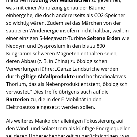
massiven
Rodung von Waldflächen
zu gewinnen,
was mit einer Abholzung genau der Bäume
einhergehe, die doch andererseits als CO2-Speicher
so wichtig wären. Zudem sei das Märchen von der
sauberen Windenergie insofern nicht haltbar, weil „in
einer einzigen 5-Megawatt-Turbine
Seltene Erden
wie
Neodym und Dysprosium in den bis zu 800
Kilogramm schweren Magneten enthalten seien,
deren Abbau (z. B. in China) zu ökologischen
Verwerfungen führe: „Ganze Landstriche werden
durch
giftige Abfallprodukte
und hochradioaktives
Thorium, das als Nebenprodukt entsteht, ökologisch
verwüstet.“ Dies treffe übrigens auch auf die
Batterien
zu, die in der E-Mobilität in den
Elektroautos eingesetzt werden sollen.
Als weiteres Manko der alleinigen Fokussierung auf
den Wind- und Solarstrom als künftige Energiequellen
sei deren Unberechenbarkeit zu berücksichtigen, was