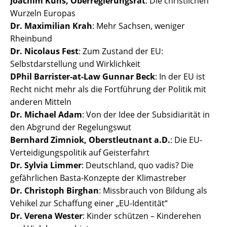
Joachim Kuhs, Oberregierungsrat
: Die christlichen
Wurzeln Europas
Dr. Maximilian Krah
: Mehr Sachsen, weniger
Rheinbund
Dr. Nicolaus Fest
: Zum Zustand der EU:
Selbstdarstellung und Wirklichkeit
DPhil Barrister-at-Law Gunnar Beck
: In der EU ist
Recht nicht mehr als die Fortführung der Politik mit
anderen Mitteln
Dr. Michael Adam
: Von der Idee der Subsidiarität in
den Abgrund der Regelungswut
Bernhard Zimniok, Oberstleutnant a.D.
: Die EU-
Verteidigungspolitik auf Geisterfahrt
Dr. Sylvia Limmer
: Deutschland, quo vadis? Die
gefährlichen Basta-Konzepte der Klimastreber
Dr. Christoph Birghan
: Missbrauch von Bildung als
Vehikel zur Schaffung einer „EU-Identität“
Dr. Verena Wester
: Kinder schützen – Kinderehen