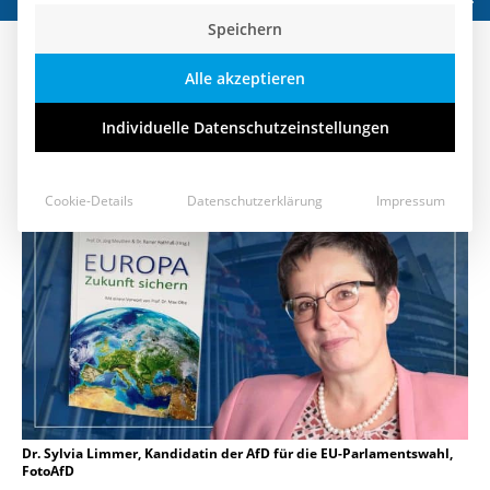
Speichern
Warum wir die Klimadiskussion in
Alle akzeptieren
der EU neu aufarbeiten müssen
Individuelle Datenschutzeinstellungen
20. Mai 2019
Cookie-Details
Datenschutzerklärung
Impressum
Dr. Sylvia Limmer, Kandidatin der AfD für die EU-Parlamentswahl,
FotoAfD