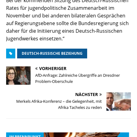
Bei der kommenden Sitzung des Deutsch-Russischen
Rates für jugendpolitische Zusammenarbeit im
November und bei anderen bilateralen Gesprächen
auf Regierungsebene sollte die Bundesregierung sich
daher für die Initiierung eines Deutsch-Russischen
Jugendwerkes einsetzen.“
DEUTSCH-RUSSISCHE BEZIEHUNG
VORHERIGER
AfD-Anfrage: Zahlreiche Übergriffe an Dresdner
Problem-Oberschule
NÄCHSTER
Merkels Afrika-Konferenz – die Gelegenheit, mit
Afrika Tacheles zu reden
IM BRENNPUNKT
I