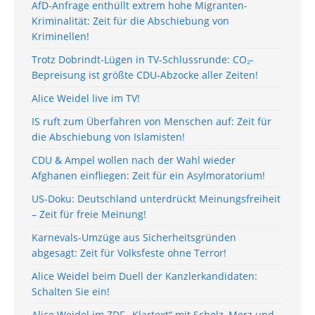
AfD-Anfrage enthüllt extrem hohe Migranten-
Kriminalität: Zeit für die Abschiebung von
Kriminellen!
Trotz Dobrindt-Lügen in TV-Schlussrunde: CO₂-
Bepreisung ist größte CDU-Abzocke aller Zeiten!
Alice Weidel live im TV!
IS ruft zum Überfahren von Menschen auf: Zeit für
die Abschiebung von Islamisten!
CDU & Ampel wollen nach der Wahl wieder
Afghanen einfliegen: Zeit für ein Asylmoratorium!
US-Doku: Deutschland unterdrückt Meinungsfreiheit
– Zeit für freie Meinung!
Karnevals-Umzüge aus Sicherheitsgründen
abgesagt: Zeit für Volksfeste ohne Terror!
Alice Weidel beim Duell der Kanzlerkandidaten:
Schalten Sie ein!
Alice Weidel im ZDF-„Klartext“ mit Scholz, Merz und