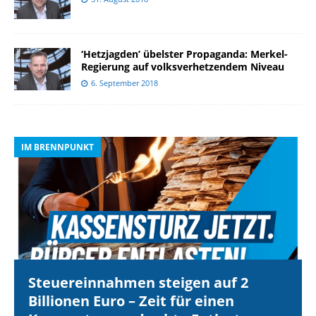
‘Hetzjagden’ übelster Propaganda: Merkel-
Regierung auf volksverhetzendem Niveau
6. September 2018
IM BRENNPUNKT
I
Steuereinnahmen steigen auf 2
Billionen Euro – Zeit für einen