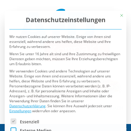
Mit die
Datenschutzeinstellungen
Wir nutzen Cookies auf unserer Website. Einige von ihnen sind
essenziell, während andere uns helfen, diese Website und Ihre
Erfahrung zu verbessern.
Wenn Sie unter 16 Jahre alt sind und Ihre Zustimmung zu freiwilligen
Diensten geben möchten, müssen Sie Ihre Erziehungsberechtigten
um Erlaubnis bitten.
Wir verwenden Cookies und andere Technologien auf unserer
Website. Einige von ihnen sind essenziell, während andere uns
helfen, diese Website und Ihre Erfahrung zu verbessern.
Personenbezogene Daten können verarbeitet werden (z. B. IP-
Adressen), z. B. für personalisierte Anzeigen und Inhalte oder
Anzeigen- und Inhaltsmessung.
Weitere Informationen über die
Verwendung Ihrer Daten finden Sie in unserer
Datenschutzerklärung
.
Sie können Ihre Auswahl jederzeit unter
Einstellungen
widerrufen oder anpassen.
Es folgt eine Liste der Service-Gruppen, für die eine Einwilli
Essenziell
Externe Medien