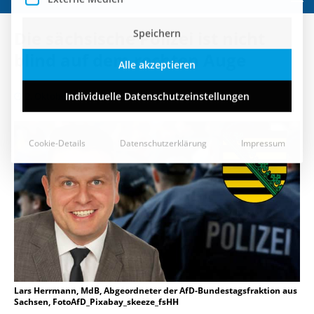
Speichern
Die sächsische Polizei ist nicht
Alle akzeptieren
blind auf dem rechten Auge
Individuelle Datenschutzeinstellungen
2. Oktober 2018
Cookie-Details
Datenschutzerklärung
Impressum
Lars Herrmann, MdB, Abgeordneter der AfD-Bundestagsfraktion aus
Sachsen, FotoAfD_Pixabay_skeeze_fsHH