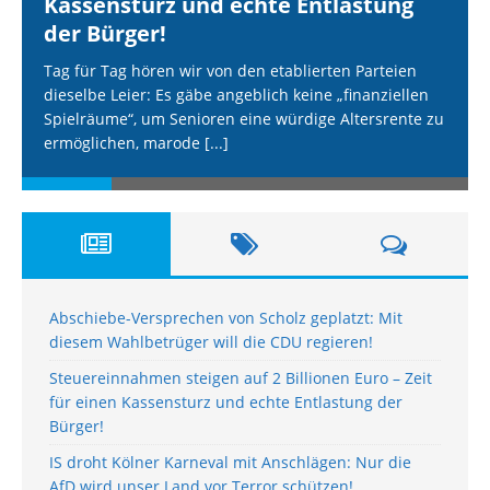
Kassensturz und echte Entlastung
der Bürger!
Tag für Tag hören wir von den etablierten Parteien
dieselbe Leier: Es gäbe angeblich keine „finanziellen
Spielräume“, um Senioren eine würdige Altersrente zu
ermöglichen, marode
[...]
Abschiebe-Versprechen von Scholz geplatzt: Mit
diesem Wahlbetrüger will die CDU regieren!
Steuereinnahmen steigen auf 2 Billionen Euro – Zeit
für einen Kassensturz und echte Entlastung der
Bürger!
IS droht Kölner Karneval mit Anschlägen: Nur die
AfD wird unser Land vor Terror schützen!