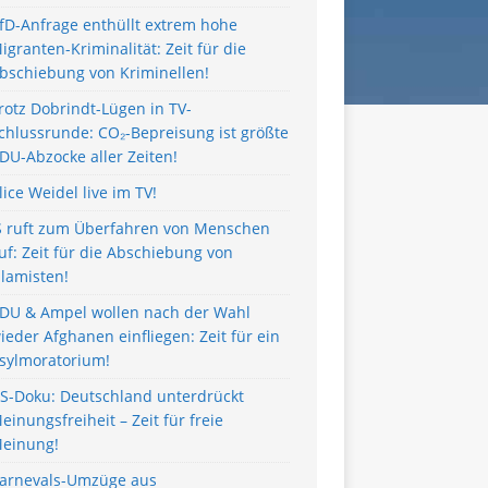
fD-Anfrage enthüllt extrem hohe
igranten-Kriminalität: Zeit für die
bschiebung von Kriminellen!
rotz Dobrindt-Lügen in TV-
chlussrunde: CO₂-Bepreisung ist größte
DU-Abzocke aller Zeiten!
lice Weidel live im TV!
S ruft zum Überfahren von Menschen
uf: Zeit für die Abschiebung von
slamisten!
DU & Ampel wollen nach der Wahl
ieder Afghanen einfliegen: Zeit für ein
sylmoratorium!
S-Doku: Deutschland unterdrückt
einungsfreiheit – Zeit für freie
einung!
arnevals-Umzüge aus