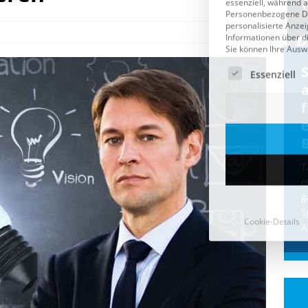
Cookie-Details
CDU & Ampel wollen nach
der Wahl wieder Afghanen
a
einfliegen: Zeit für ein
Asylmoratorium!
Die Bundesregierung und die CDU
halten die Wähler für dumm! Weil die
T
Stimmung wegen der von Afghanen
e
verübten Anschläge kippte, wurden die
g
Flüge vor der
[...]
S
A