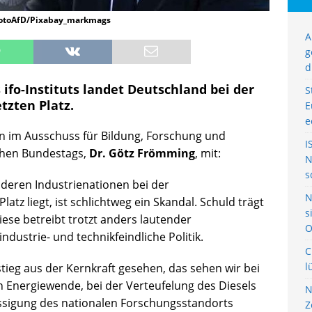
FotoAfD/Pixabay_markmags
A
g
d
 ifo-Instituts landet Deutschland bei der
S
tzten Platz.
E
e
on im Ausschuss für Bildung, Forschung und
I
chen Bundestags,
Dr. Götz Frömming
, mit:
N
s
deren Industrienationen bei der
N
tz liegt, ist schlichtweg ein Skandal. Schuld trägt
s
ese betreibt trotzt anders lautender
O
ndustrie- und technikfeindliche Politik.
C
l
ieg aus der Kernkraft gesehen, das sehen wir bei
n Energiewende, bei der Verteufelung des Diesels
N
ässigung des nationalen Forschungsstandorts
Z