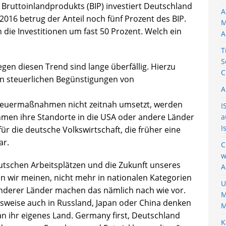
 Bruttoinlandprodukts (BIP) investiert Deutschland
A
2016 betrug der Anteil noch fünf Prozent des BIP.
M
n die Investitionen um fast 50 Prozent. Welch ein
A
T
S
en diesen Trend sind lange überfällig. Hierzu
C
en steuerlichen Begünstigungen von
A
teuermaßnahmen nicht zeitnah umsetzt, werden
I
men ihre Standorte in die USA oder andere Länder
a
I
ür die deutsche Volkswirtschaft, die früher eine
ar.
C
w
eutschen Arbeitsplätzen und die Zukunft unseres
A
nn wir meinen, nicht mehr in nationalen Kategorien
U
nderer Länder machen das nämlich nach wie vor.
M
lsweise auch in Russland, Japan oder China denken
M
an ihr eigenes Land. Germany first, Deutschland
K