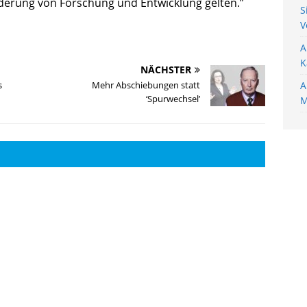
rderung von Forschung und Entwicklung gelten.”
S
V
A
K
NÄCHSTER
s
Mehr Abschiebungen statt
A
‘Spurwechsel’
M