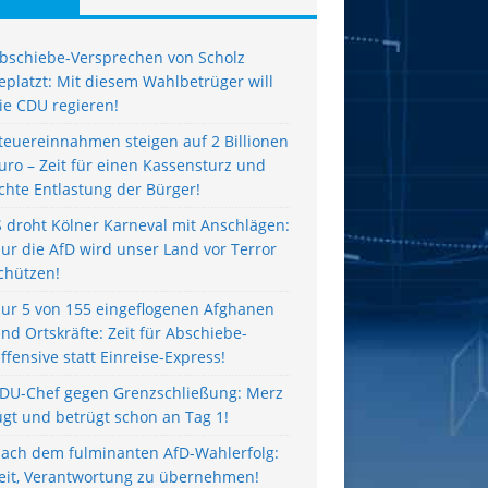
bschiebe-Versprechen von Scholz
eplatzt: Mit diesem Wahlbetrüger will
ie CDU regieren!
teuereinnahmen steigen auf 2 Billionen
uro – Zeit für einen Kassensturz und
chte Entlastung der Bürger!
S droht Kölner Karneval mit Anschlägen:
ur die AfD wird unser Land vor Terror
chützen!
ur 5 von 155 eingeflogenen Afghanen
ind Ortskräfte: Zeit für Abschiebe-
ffensive statt Einreise-Express!
DU-Chef gegen Grenzschließung: Merz
ügt und betrügt schon an Tag 1!
ach dem fulminanten AfD-Wahlerfolg:
eit, Verantwortung zu übernehmen!