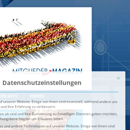
Mit dies
Datenschutzeinstellungen
f unserer Website. Einige von ihnen sind essenziell, während andere uns
 und Ihre Erfahrung zu verbessern.
re alt sind und Ihre Zustimmung zu freiwilligen Diensten geben möchten,
ehungsberechtigten um Erlaubnis bitten.
s und andere Technologien auf unserer Website. Einige von ihnen sind
ndere uns helfen, diese Website und Ihre Erfahrung zu verbessern.
n können verarbeitet werden (z. B. IP-Adressen), z. B. für
igen und Inhalte oder Anzeigen- und Inhaltsmessung.
Weitere
ie Verwendung Ihrer Daten finden Sie in unserer
Datenschutzerklärung
.
ahl jederzeit unter
Einstellungen
widerrufen oder anpassen.
e der Service-Gruppen, für die eine Einwilligung erteilt werden ka
Externe Medien
ODCASTS
VIDEOS
Speichern
BRENNPUNKT
IM BRENNPUNKT
Alle akzeptieren