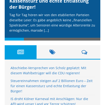
Kassensturz und echte Entlastung
der Bürger!
Tag für Tag hören wir von den etablierten Parteien
dieselbe Leier: Es gäbe angeblich keine „finanziellen
Spielräume“, um Senioren eine würdige Altersrente zu
ermöglichen, marode
[...]
Abschiebe-Versprechen von Scholz geplatzt: Mit
diesem Wahlbetrüger will die CDU regieren!
Steuereinnahmen steigen auf 2 Billionen Euro – Zeit
für einen Kassensturz und echte Entlastung der
Bürger!
IS droht Kölner Karneval mit Anschlägen: Nur die
AfD wird unser Land vor Terror schützen!