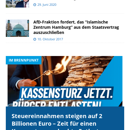
29. Juni 2020
AfD-Fraktion fordert, das “Islamische
Zentrum Hamburg” aus dem Staatsvertrag
auszuschließen
10. Oktober 2017
IM BRENNPUNKT
I
Steuereinnahmen steigen auf 2
Billionen Euro – Zeit für einen