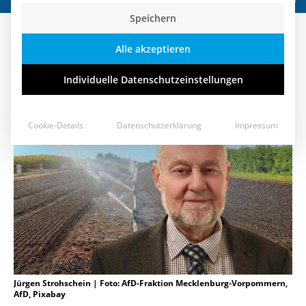
Speichern
Agrarpolitik sollte Lehren aus
Alle akzeptieren
dem Dürre-Sommer ziehen
Individuelle Datenschutzeinstellungen
26. Juli 2018
Cookie-Details
Datenschutzerklärung
Impressum
Jürgen Strohschein | Foto: AfD-Fraktion Mecklenburg-Vorpommern,
AfD, Pixabay