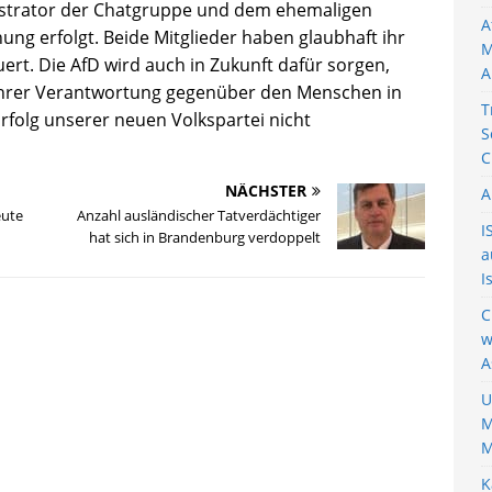
istrator der Chatgruppe und dem ehemaligen
A
ung erfolgt. Beide Mitglieder haben glaubhaft ihr
M
rt. Die AfD wird auch in Zukunft dafür sorgen,
A
 ihrer Verantwortung gegenüber den Menschen in
T
folg unserer neuen Volkspartei nicht
S
C
NÄCHSTER
A
eute
Anzahl ausländischer Tatverdächtiger
I
hat sich in Brandenburg verdoppelt
a
I
C
w
A
U
M
M
K