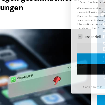
lungen
Cookie-Details
CDU & Ampel wollen nach
der Wahl wieder Afghanen
a
einfliegen: Zeit für ein
Asylmoratorium!
Die Bundesregierung und die CDU
halten die Wähler für dumm! Weil die
T
Stimmung wegen der von Afghanen
e
verübten Anschläge kippte, wurden die
g
Flüge vor der
[...]
S
A