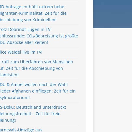
fD-Anfrage enthüllt extrem hohe
igranten-Kriminalität: Zeit für die
bschiebung von Kriminellen!
rotz Dobrindt-Lügen in TV-
chlussrunde: CO₂-Bepreisung ist größte
DU-Abzocke aller Zeiten!
lice Weidel live im TV!
S ruft zum Überfahren von Menschen
uf: Zeit für die Abschiebung von
slamisten!
DU & Ampel wollen nach der Wahl
ieder Afghanen einfliegen: Zeit für ein
sylmoratorium!
S-Doku: Deutschland unterdrückt
einungsfreiheit – Zeit für freie
einung!
arnevals-Umzüge aus