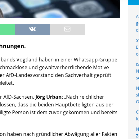
A
g
d
S
ahnungen.
E
e
verbands Vogtland haben in einer Whatsapp-Gruppe
I
eschmacklose und gewaltverherrlichende Motive
N
er AfD-Landesvorstand den Sachverhalt geprüft
s
eitet.
N
s
er AfD-Sachsen,
Jörg Urban
: „Nach reichlicher
O
ossen, dass die beiden Hauptbeteiligten aus der
iligte Person ist dem zuvor gekommen und bereits
C
l
N
n haben nach gründlicher Abwägung aller Fakten
Z