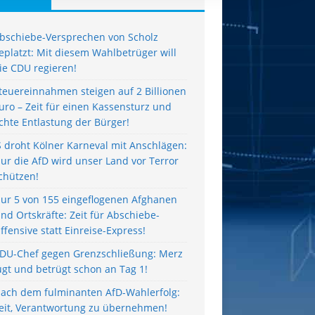
bschiebe-Versprechen von Scholz
eplatzt: Mit diesem Wahlbetrüger will
ie CDU regieren!
teuereinnahmen steigen auf 2 Billionen
uro – Zeit für einen Kassensturz und
chte Entlastung der Bürger!
S droht Kölner Karneval mit Anschlägen:
ur die AfD wird unser Land vor Terror
chützen!
ur 5 von 155 eingeflogenen Afghanen
ind Ortskräfte: Zeit für Abschiebe-
ffensive statt Einreise-Express!
DU-Chef gegen Grenzschließung: Merz
ügt und betrügt schon an Tag 1!
ach dem fulminanten AfD-Wahlerfolg:
eit, Verantwortung zu übernehmen!