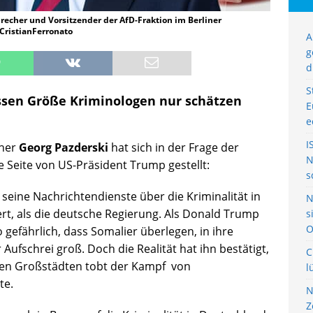
recher und Vorsitzender der AfD-Fraktion im Berliner
ristianFerronato
A
g
d
S
essen Größe Kriminologen nur schätzen
E
e
I
cher
Georg Pazderski
hat sich in der Frage der
N
e Seite von US-Präsident Trump gestellt:
s
seine Nachrichtendienste über die Kriminalität in
N
rt, als die deutsche Regierung. Als Donald Trump
s
O
gefährlich, dass Somalier überlegen, in ihre
ufschrei groß. Doch die Realität hat ihn bestätigt,
C
en Großstädten tobt der Kampf von
l
te.
N
Z