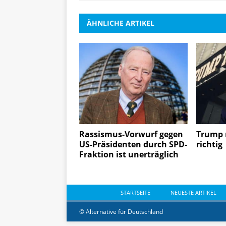
ÄHNLICHE ARTIKEL
Rassismus-Vorwurf gegen
Trump 
US-Präsidenten durch SPD-
richtig
Fraktion ist unerträglich
STARTSEITE
NEUESTE ARTIKEL
© Alternative für Deutschland