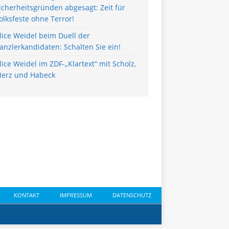
icherheitsgründen abgesagt: Zeit für
olksfeste ohne Terror!
lice Weidel beim Duell der
anzlerkandidaten: Schalten Sie ein!
lice Weidel im ZDF-„Klartext“ mit Scholz,
erz und Habeck
KONTAKT
IMPRESSUM
DATENSCHUTZ