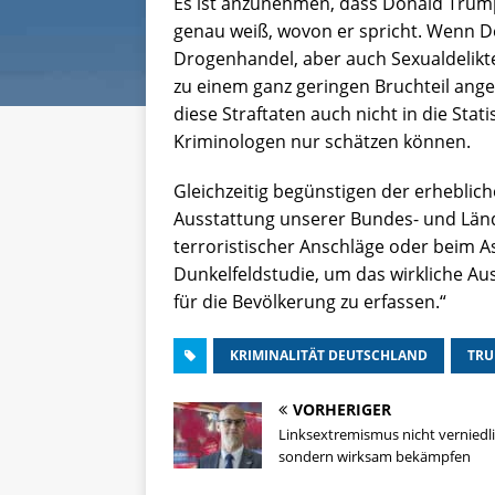
Es ist anzunehmen, dass Donald Trump 
genau weiß, wovon er spricht. Wenn D
Drogenhandel, aber auch Sexualdelikt
zu einem ganz geringen Bruchteil angez
diese Straftaten auch nicht in die Stat
Kriminologen nur schätzen können.
Gleichzeitig begünstigen der erhebli
Ausstattung unserer Bundes- und Lände
terroristischer Anschläge oder beim A
Dunkelfeldstudie, um das wirkliche Au
für die Bevölkerung zu erfassen.“
KRIMINALITÄT DEUTSCHLAND
TR
VORHERIGER
Linksextremismus nicht verniedl
sondern wirksam bekämpfen