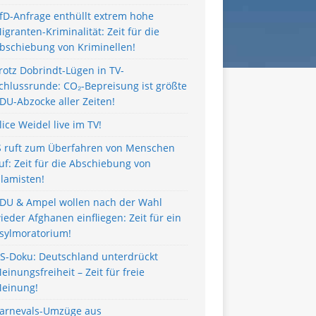
fD-Anfrage enthüllt extrem hohe
igranten-Kriminalität: Zeit für die
bschiebung von Kriminellen!
rotz Dobrindt-Lügen in TV-
chlussrunde: CO₂-Bepreisung ist größte
DU-Abzocke aller Zeiten!
lice Weidel live im TV!
S ruft zum Überfahren von Menschen
uf: Zeit für die Abschiebung von
slamisten!
DU & Ampel wollen nach der Wahl
ieder Afghanen einfliegen: Zeit für ein
sylmoratorium!
S-Doku: Deutschland unterdrückt
einungsfreiheit – Zeit für freie
einung!
arnevals-Umzüge aus