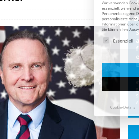
Cookie-Details
CDU & Ampel wollen nach
der Wahl wieder Afghanen
a
einfliegen: Zeit für ein
Asylmoratorium!
Die Bundesregierung und die CDU
halten die Wähler für dumm! Weil die
T
Stimmung wegen der von Afghanen
e
verübten Anschläge kippte, wurden die
g
Flüge vor der
[...]
S
A