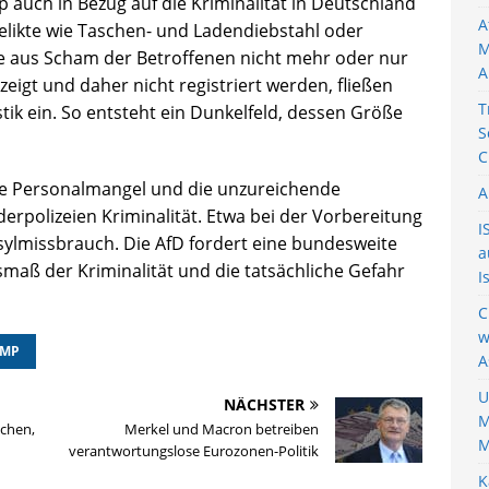
auch in Bezug auf die Kriminalität in Deutschland
A
elikte wie Taschen- und Ladendiebstahl oder
M
e aus Scham der Betroffenen nicht mehr oder nur
A
eigt und daher nicht registriert werden, fließen
T
istik ein. So entsteht ein Dunkelfeld, dessen Größe
S
C
che Personalmangel und die unzureichende
A
rpolizeien Kriminalität. Etwa bei der Vorbereitung
I
sylmissbrauch. Die AfD fordert eine bundesweite
a
smaß der Kriminalität und die tatsächliche Gefahr
I
C
w
UMP
A
U
NÄCHSTER
M
ichen,
Merkel und Macron betreiben
M
verantwortungslose Eurozonen-Politik
K