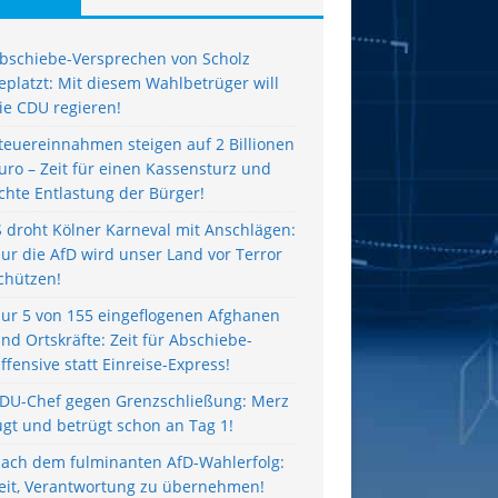
bschiebe-Versprechen von Scholz
eplatzt: Mit diesem Wahlbetrüger will
ie CDU regieren!
teuereinnahmen steigen auf 2 Billionen
uro – Zeit für einen Kassensturz und
chte Entlastung der Bürger!
S droht Kölner Karneval mit Anschlägen:
ur die AfD wird unser Land vor Terror
chützen!
ur 5 von 155 eingeflogenen Afghanen
ind Ortskräfte: Zeit für Abschiebe-
ffensive statt Einreise-Express!
DU-Chef gegen Grenzschließung: Merz
ügt und betrügt schon an Tag 1!
ach dem fulminanten AfD-Wahlerfolg:
eit, Verantwortung zu übernehmen!