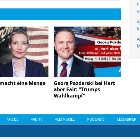
S
V
A
K
A
M
macht eine Menge
Georg Pazderski bei Hart
aber Fair: “Trumps
Wahlkampf”
AFD.DE
AFD TV
ALEXA SKILL
PODCASTS
LESERBRIEF