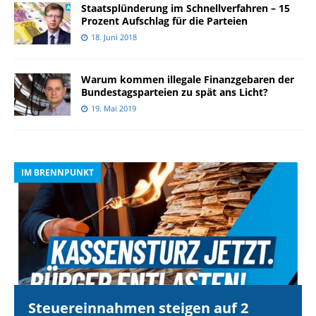
Staatsplünderung im Schnellverfahren – 15
Prozent Aufschlag für die Parteien
18. Juni 2018
Warum kommen illegale Finanzgebaren der
Bundestagsparteien zu spät ans Licht?
19. Mai 2019
IM BRENNPUNKT
I
Steuereinnahmen steigen auf 2