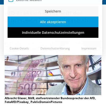
Speichern
AfD-Fraktion lehnt Griff der
Alle akzeptieren
Altparteien in Steuerkasse ab
Individuelle Datenschutzeinstellungen
15. Juni 2018
Cookie-Details
Datenschutzerklärung
Impressum
Albrecht Glaser, MdB, stellvertretender Bundessprecher der AfD,
FotoAfD/Pixabay_ PublicDomainPictures