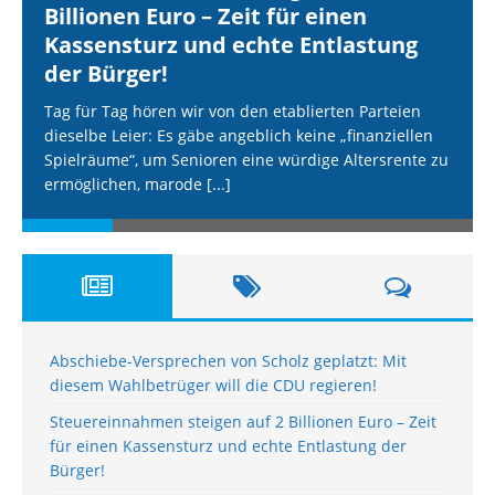
Billionen Euro – Zeit für einen
Kassensturz und echte Entlastung
der Bürger!
Tag für Tag hören wir von den etablierten Parteien
dieselbe Leier: Es gäbe angeblich keine „finanziellen
Spielräume“, um Senioren eine würdige Altersrente zu
ermöglichen, marode
[...]
Abschiebe-Versprechen von Scholz geplatzt: Mit
diesem Wahlbetrüger will die CDU regieren!
Steuereinnahmen steigen auf 2 Billionen Euro – Zeit
für einen Kassensturz und echte Entlastung der
Bürger!