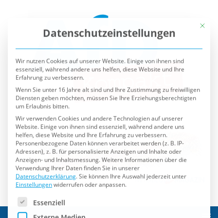
Mit die
Datenschutzeinstellungen
Wir nutzen Cookies auf unserer Website. Einige von ihnen sind
essenziell, während andere uns helfen, diese Website und Ihre
Erfahrung zu verbessern.
Wenn Sie unter 16 Jahre alt sind und Ihre Zustimmung zu freiwilligen
Diensten geben möchten, müssen Sie Ihre Erziehungsberechtigten
um Erlaubnis bitten.
Wir verwenden Cookies und andere Technologien auf unserer
Website. Einige von ihnen sind essenziell, während andere uns
helfen, diese Website und Ihre Erfahrung zu verbessern.
Personenbezogene Daten können verarbeitet werden (z. B. IP-
Adressen), z. B. für personalisierte Anzeigen und Inhalte oder
Anzeigen- und Inhaltsmessung.
Weitere Informationen über die
Verwendung Ihrer Daten finden Sie in unserer
Datenschutzerklärung
.
Sie können Ihre Auswahl jederzeit unter
Einstellungen
widerrufen oder anpassen.
Es folgt eine Liste der Service-Gruppen, für die eine Einwilli
Essenziell
Externe Medien