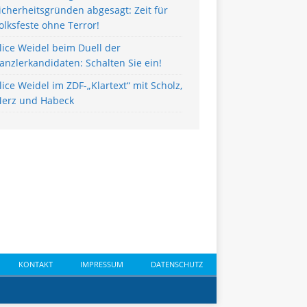
icherheitsgründen abgesagt: Zeit für
olksfeste ohne Terror!
lice Weidel beim Duell der
anzlerkandidaten: Schalten Sie ein!
lice Weidel im ZDF-„Klartext“ mit Scholz,
erz und Habeck
KONTAKT
IMPRESSUM
DATENSCHUTZ