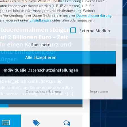
Individuelle Datenschutzeinstellungen
Datenschutzerklärung
Impressum
Steuereinnahmen steigen
IS droht Köln
uf 2 Billionen Euro – Zeit
mit Anschläg
für einen Kassensturz und
AfD wird uns
echte Entlastung der
Terror schüt
Bürger!
Unsere freiheitlich
erneut vom IS-Terr
ag für Tag hören wir von den
etablierten Parteien
tablierten Parteien dieselbe Leier: Es
hohle Phrasen. Die
äbe angeblich keine „finanziellen
Terror-Webseite „Al
pielräume“, um Senioren eine würdige
[...]
ltersrente zu ermöglichen, marode
[...]