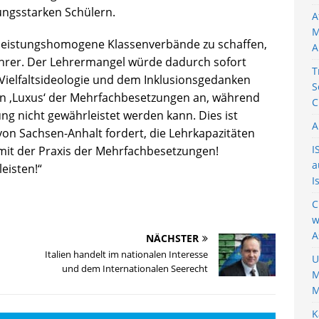
ungsstarken Schülern.
A
M
 leistungshomogene Klassenverbände zu schaffen,
A
hrer. Der Lehrermangel würde dadurch sofort
T
Vielfaltsideologie und dem Inklusionsgedanken
S
en ‚Luxus‘ der Mehrfachbesetzungen an, während
C
ng nicht gewährleistet werden kann. Dies ist
A
von Sachsen-Anhalt fordert, die Lehrkapazitäten
I
 mit der Praxis der Mehrfachbesetzungen!
a
eisten!“
I
C
w
A
NÄCHSTER
Italien handelt im nationalen Interesse
U
und dem Internationalen Seerecht
M
M
K