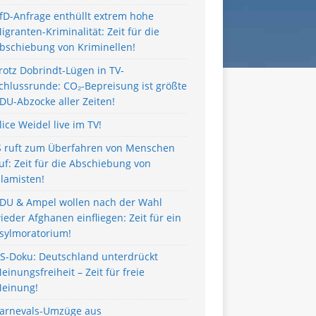
fD-Anfrage enthüllt extrem hohe
igranten-Kriminalität: Zeit für die
bschiebung von Kriminellen!
rotz Dobrindt-Lügen in TV-
chlussrunde: CO₂-Bepreisung ist größte
DU-Abzocke aller Zeiten!
lice Weidel live im TV!
S ruft zum Überfahren von Menschen
uf: Zeit für die Abschiebung von
slamisten!
DU & Ampel wollen nach der Wahl
ieder Afghanen einfliegen: Zeit für ein
sylmoratorium!
S-Doku: Deutschland unterdrückt
einungsfreiheit – Zeit für freie
einung!
arnevals-Umzüge aus